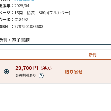
出版年
2025/04
ページ
16開 精装 360p(フルカラー)
六一ID
C18492
ISBN
9787501086603
新刊・電子書籍
新刊
29,700 円
（税込）
取り寄せ
会員割引あり