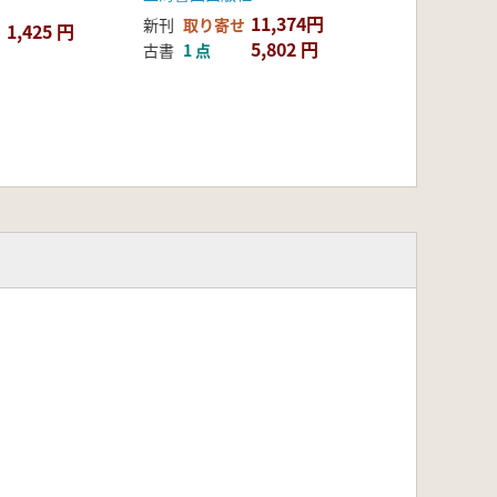
11,374円
新刊
取り寄せ
1,425 円
5,802 円
古書
1 点