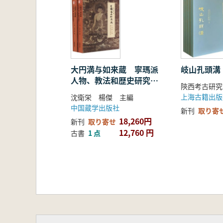
叙述と広い視野で描き出しています
本展では、国内20余の博物館に加え
物語を生き生きと観客と世界に伝え
な200点余りを精選して紹介する
大円満与如来蔵 寧瑪派
岐山孔頭溝
人物、教法和歴史研究
の物質文化を紹介するだけでなく、
上下 全2冊
上海古籍出版
沈衛栄 楊傑 主編
す。
中国蔵学出版社
新刊
取り寄
18,260円
新刊
取り寄せ
12,760 円
古書
1 点