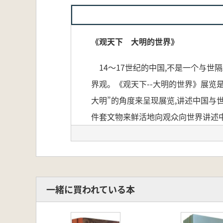
《观天下 大明的世界》
14～17世纪的中国,不是一个与世
界观。《观天下--大明的世界》展览
大明”的角度来呈现展览,讲述中国与
件套文物来鲜活地向观众向世界讲述中
性的展品进行展示,并加入大量学术研
涵,将学术研究成果更好地向公众宣传
一緒に買われている本
14〜17世紀の中国は、決して外
「世界」という概念を絶えず問い直
をテーマとした特別展であり、「大