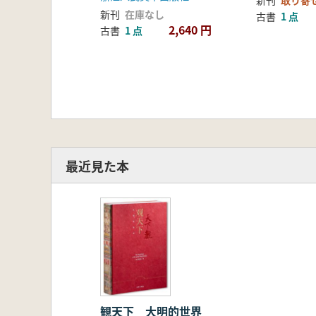
新刊
取り寄
新刊
在庫なし
古書
1 点
2,640 円
古書
1 点
最近見た本
観天下 大明的世界