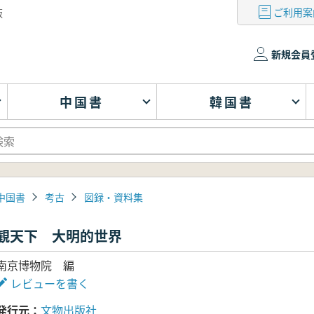
ご利用案
版
新規会員
中国書
韓国書
中国書
考古
図録・資料集
観天下 大明的世界
南京博物院 編
レビューを書く
発行元
文物出版社