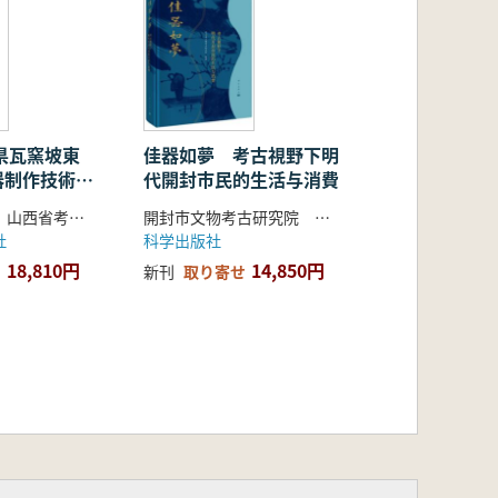
0点を超える文物が出品され、中国の
録であり、展示品の中から特に代表的
物中心の展覧会図録とは異なり、明代
県瓦窯坡東
佳器如夢 考古視野下明
器制作技術研
代開封市民的生活与消費
広く一般に伝えることを目指していま
南普恒 著 山西省考古研究院 臨汾市博物館 隰県文化和旅遊局 編
開封市文物考古研究院 編著
社
科学出版社
18,810円
14,850円
新刊
取り寄せ