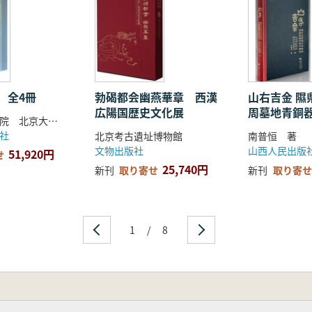
。
、イギリスやイタリアなど海外の博物館からも協力を得て、40
ています。 本書は、この「観天下――大明の世界」展の公式図
とともに、豊富な学術的研究成果を盛り込んでいます。従来の器
 全4冊
勃碣都会幽燕華章 西漢
山右吉金 隰
広陽国歴史文化展
周墓地青銅
その背後にある精神文化の内実にも光を当て、学術成果をより
陝西考古研究院 北京大学考古文博学院 編著
究
社
北京考古遺址博物館
文物出版社
山西人民出版
51,920円
せ
25,740円
新刊
取り寄せ
新刊
取り寄せ
1
/
8