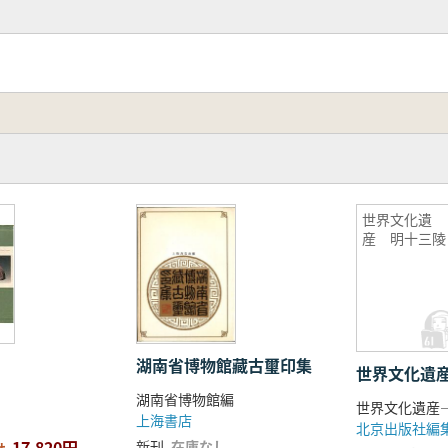
世界文化遺
産 明十三陵
湖南省博物館藏古璽印集
世界文化遺
湖南省博物館編
上海書店
北京出版社編
17,820円
新刊
在庫なし