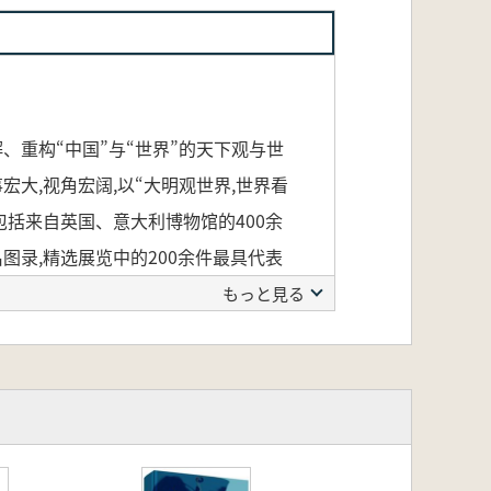
、重构“中国”与“世界”的天下观与世
大,视角宏阔,以“大明观世界,世界看
包括来自英国、意大利博物馆的400余
图录,精选展览中的200余件最具代表
明代物质文化的同时,突出其精神文化内
もっと見る
交流と相互理解の中で、「中国」と
南京博物院の歴史上最大規模の明代
世界のつながりと交流の物語を壮大な