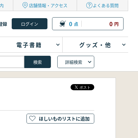
内
店舗情報・アクセス
よくある質問
0
0
登録
点
円
電子書籍
グッズ・他
詳細検索
ほしいものリストに追加