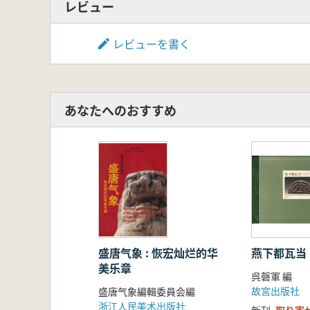
レビュー
レビューを書く
あなたへのおすすめ
盛唐气象 : 恢宏灿烂的华
燕下都瓦当
美乐章
呉磬軍 編
故宮出版社
盛唐气象編輯委員会編
浙江人民美术出版社