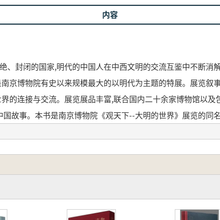
内容
隔绝、封闭的国家,明代的中国人在中西文明的交流互鉴中不断消解
是南京博物院有史以来规模最大的以明代为主题的特展。展览叙事宏
世界的连接与交流。展览展品丰富,联合国内二十余家博物馆以及
国故事。本书是南京博物院《观天下--大明的世界》展览的同名
究内容,与传统以器物为主的展览图录有所区别,拟在向公众展示
。
界と隔絶した閉鎖的な国家ではなく、明代の中国人は中西文明の
し、再構築していきました。 「観天下――大明の世界」展は、
明が世界を観る、世界が大明を観る」という視点から、中国と