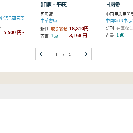
(旧版・平装)
甘粛巻
司馬遷
史語言研究所
中華書局
中国ISBN中
し
18,810円
新刊
在庫なし
新刊
取り寄せ
5,500 円~
3,168 円
古書
1 点
古書
1 点
1
/
5