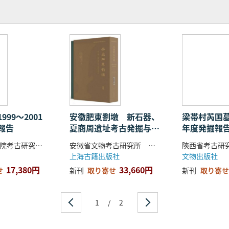
99〜2001
安徽肥東劉墩 新石器、
梁帯村芮国墓
報告
夏商周遺址考古発掘与研
年度発掘報
究 上中下 全3冊
中国社会科学院考古研究所 山西省考古研究院 臨汾市文化和旅遊局 編著
安徽省文物考古研究所 肥東県文物管理所 編 陳小春 編著
上海古籍出版社
文物出版社
17,380円
33,660円
せ
新刊
取り寄せ
新刊
取り寄せ
1
/
2