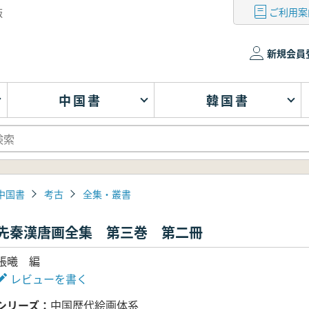
ご利用案
版
新規会員
中国書
韓国書
中国書
考古
全集・叢書
先秦漢唐画全集 第三巻 第二冊
張曦 編
レビューを書く
シリーズ
中国歴代絵画体系