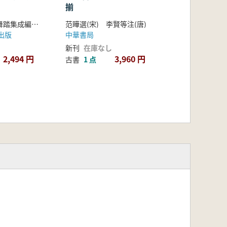
揃
中国民族民間舞踏集成編輯部 編
范曄選(宋) 李賢等注(唐)
心出版
中華書局
新刊
在庫なし
2,494 円
3,960 円
古書
1 点