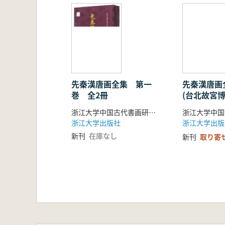
「概説」では、これらの考古出土絵
「作品解説」では、選定された代表
ます。研究者や鑑賞者にとっても、
先秦漢唐画全集 第一
先秦漢唐画
巻 全2冊
(台北故宮博
浙江大学中国古代書画研究中心 編
浙江大学出版社
浙江大学出版
新刊
在庫なし
新刊
取り寄