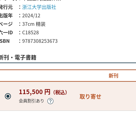
発行元
浙江大学出版社
出版年
2024/12
ページ
37cm 精装
六一ID
C18528
ISBN
9787308253673
新刊・電子書籍
新刊
115,500 円
（税込）
取り寄せ
会員割引あり