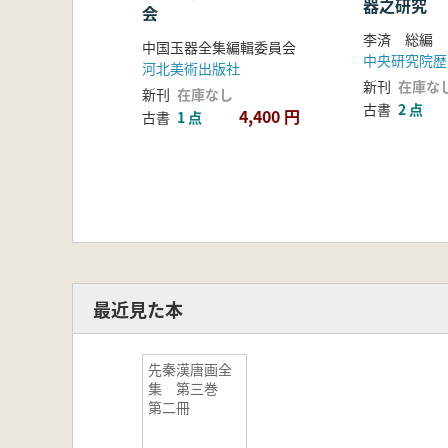
器之研究
会
李済 総編
中国玉器全集編輯委員会
中央研究院歴
河北美術出版社
新刊
在庫な
新刊
在庫なし
古書
2 点
4,400 円
古書
1 点
最近見た本
先秦漢唐画全
集 第三巻
第二冊