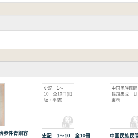
史記 1〜
中国民族民間
10 全10冊(旧
舞踏集成 甘
版・平装)
粛巻
拾参件青銅容
史記 1〜10 全10冊
中国民族民