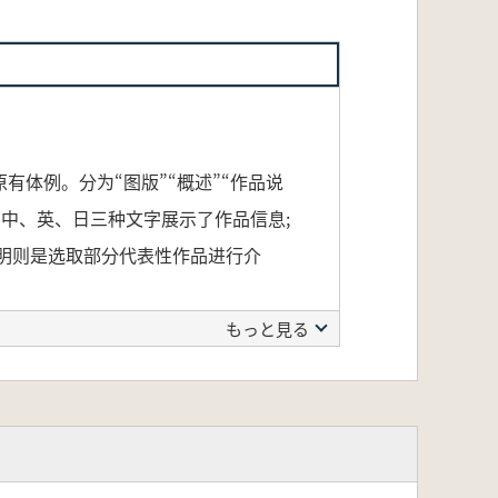
体例。分为“图版”“概述”“作品说
用中、英、日三种文字展示了作品信息;
明则是选取部分代表性作品进行介
もっと見る
す。内容は「大系」既定の構成を踏襲
れに全図および部分図を掲載していま