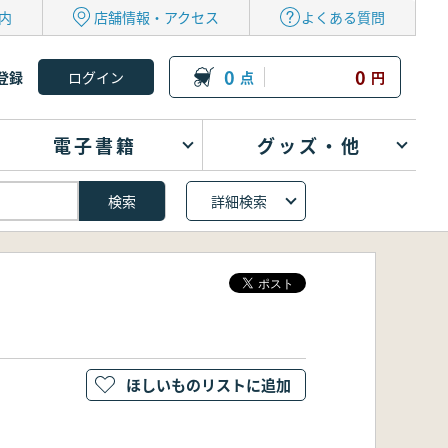
内
店舗情報・アクセス
よくある質問
0
0
登録
点
円
電子書籍
グッズ・他
詳細検索
ほしいものリストに追加