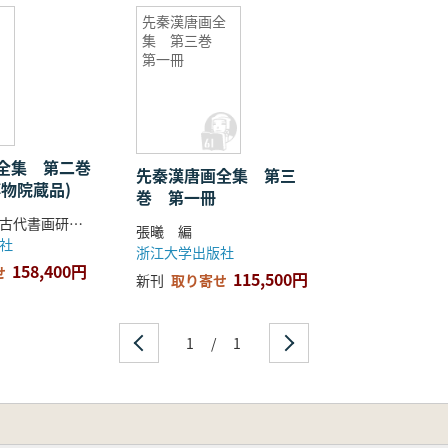
先秦漢唐画全
画の発見経緯、伝来・収蔵状況、題材の分類、関連研究など
集 第三巻
的な作品について詳しく紹介しており、読者が各作品を専門
第一冊
非常に有益な参考資料となっています。
全集 第二巻
先秦漢唐画全集 第三
物院蔵品)
巻 第一冊
浙江大学中国古代書画研究中心 編
張曦 編
社
浙江大学出版社
158,400円
せ
115,500円
新刊
取り寄せ
1
/
1