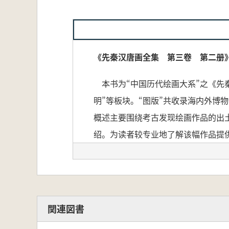
《先秦汉唐画全集 第三卷 第二册
本书为“中国历代绘画大系”之《先秦
明”等板块。“图版”共收录海内外博
概述主要围绕考古发现绘画作品的出
绍。为读者较专业地了解该幅作品提
本書は、「中国歴代絵画大系」の『
し、「図版」「概説」「作品解説」
関連図書
「図版」では、国内外の博物館に所
す。作品情報は中国語・英語・日本