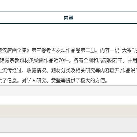
内容
》
汉唐画全集》第三卷考古发现作品卷第二册。内容一仍“大系”原有
物馆藏宗教题材类绘画作品近70件。各有全图和局部图若干。并
土流传经过、收藏情况、题材分类及相关研究等内容展开;作品说
供了信息。对学人研究、赏鉴等提供了极大的方便。
先秦漢唐画全集』第3巻・考古出土作品編の第2冊にあたりま
の各セクションに分かれています。
蔵される宗教題材の絵画作品約70点を収録しており、それぞ
語の三言語で表記されています。