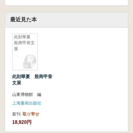
最近見た本
此刻華夏
殷商甲骨文
展
此刻華夏 殷商甲骨
文展
山東博物館 編
上海書画出版社
新刊
取り寄せ
18,920円