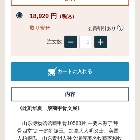
18,920 円
（税込）
取り寄せ
会員割引あり
注文数
カートに入れる
内容
《此刻华夏 殷商甲骨文展》
山东博物馆馆藏甲骨10588片,主要来源于“甲
骨四堂”之一的罗振玉、加拿大人明义士、美国
人柏根氏、山东青州人孙文澜等著名收藏家和收