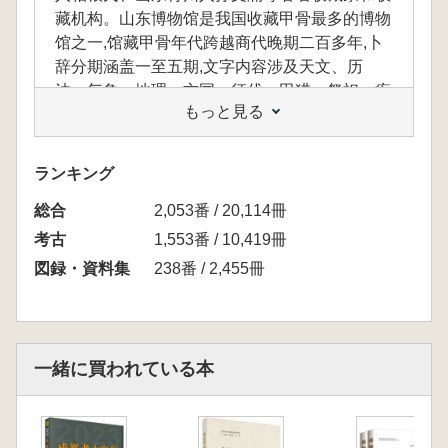
藏机构。山东博物馆是我国收藏甲骨最多的博物
馆之一,馆藏甲骨年代跨越商代晚期二百多年,卜
辞分期涵盖一至五期,文字内容涉及天文、历
法、气象、地理、方国、征伐、田猎、祭祀、疾
もっと見る
病等,是研究商代社会历史、文化、语言文字的
珍贵史料。其中“祷禾”卜骨是该馆所藏甲骨中字
数最多的一件,有126个字清晰可见,卜辞记录了
ランキング
商人向神灵祭祀,祈求神灵带来降雨和好的收
総合
成。2016年3月,山东博物馆馆藏甲骨入选第五批
2,053番 / 20,114冊
《国家珍贵古籍名录》。2017年,我国申报的甲
考古
1,553番 / 10,419冊
骨文入选联合国教科文组织《世界记忆名录》,
図録・資料集
238番 / 2,455冊
山东博物馆为我国此次申报的11家甲骨收藏单位
之一。为推动甲骨研究成果的创造性转化,2024
年7月山东博物馆策划推出了“此刻华夏一一股商
甲骨文展”,展览精选150余件甲骨、青铜器、玉
一緒に買われている本
器等珍贵文物,系统展示商代人在造字和用字方
面的智慧,探寻甲骨文反映的股商文明,致敬125
年来甲骨文学者们的卓越成就。本书为展览配套