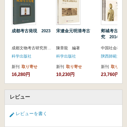
图录。
山東博物館には、計10,588片の甲骨が所蔵さ
れています。その主要な出所は、「甲骨四堂」
成都考古発現 2023
宋遼金元明清考古
邺城考古発現
の一人である羅振玉をはじめ、カナダ人の明義
究 2014-20
士、アメリカ人の柏根氏、山東青州出身の孫文
下 全2冊
成都文物考古研究所 編著
陳章龍 編著
瀾など、著名な収集家や収蔵機関によるもので
す。山東博物館は、中国でも甲骨の収蔵数が最
科学出版社
科学出版社
も多い博物館の一つであり、所蔵甲骨の年代は
新刊
取り寄せ
新刊
取り寄せ
新刊
取り寄せ
商代後期の約二百年以上にわたり、卜辞の分期
16,280円
10,230円
23,760円
も第一期から第五期までを網羅しています。文
字内容は、天文・暦法・気象・地理・方国・征
伐・田猟・祭祀・疾病など多岐にわたり、商代
の社会・歴史・文化・言語を研究するうえで極
レビュー
めて貴重な史料となっています。
なかでも「祷禾」卜骨は、同館所蔵甲骨の中
レビューを書く
で最も文字数が多い一片で、126字が明瞭に読
み取れます。卜辞には、商人が神に祭祀を行