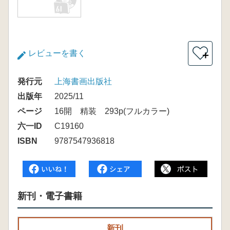
レビューを書く
＋
発行元
上海書画出版社
出版年
2025/11
ページ
16開 精装 293p(フルカラー)
六一ID
C19160
ISBN
9787547936818
新刊・電子書籍
新刊