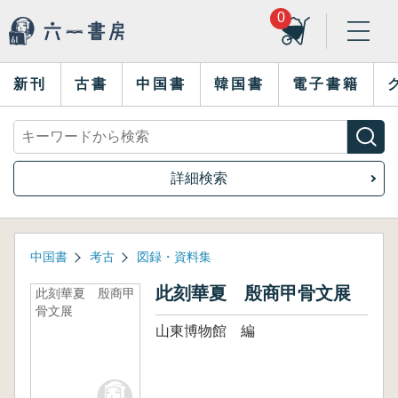
0
新刊
古書
中国書
韓国書
電子書籍
詳細検索
中国書
考古
図録・資料集
此刻華夏 殷商甲骨文展
此刻華夏 殷商甲
骨文展
山東博物館 編