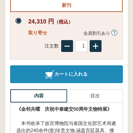
新刊
24,310 円
（税込）
取り寄せ
会員割引あり
注文数
カートに入れる
内容
目次
《金邻共曜 庆祝中泰建交50周年文物特展》
本书收录了故宫博物院与泰国文化部艺术局遴
选出的240余件(套)珍贵文物,涵盖宫廷器具、佛