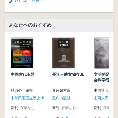
工芸品など多岐にわたる内容を含んでいます。
レビューを書く
全体は「中泰輝映」「崇尚蓮華」「良工巧治」
「芸脈綿長」の四部構成をとり、「二重線叙
事」という手法によって展開されています。
あなたへのおすすめ
主線では、タイ芸術の発展脈絡を軸とし、班
清遺跡の彩陶・青銅器から、荘厳な仏教造像、
精巧な王室器用、さらには現代に受け継がれる
技芸に至るまで、文物に内包された歴史情報を
手がかりに、先史時代から現代に至るタイ芸術
の進化の歩みを描き出しています。副線では、
中泰間の交易往来、贈答文化、技術交流を物語
る貴重な文物を取り上げ、両国の歴史において
中国古代玉器
長江三峡文物存真
文明的足迹 
絶え間なく続いてきた文明対話の軌跡を浮かび
会科学院考古
上がらせています。
優秀成果集萃
結びには、故宮博物院とタイ・ハリプンチャ
林淑心 編輯
兪伟超主编
イ国立博物館が所蔵する二尊の吉象像を配し、
中華民国国立歴史博物館
重庆出版社
山西人民出版
両国において「象」が異なる文化背景のもとで
共有する吉祥の寓意を示すとともに、「象」を
新刊
在庫なし
新刊
在庫なし
新刊
在庫なし
媒介として古今をつなぎ、中泰友好交流の佳話