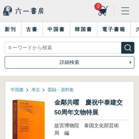
0
新刊
古書
中国書
韓国書
電子書籍
詳細検索
中国書
考古
図録・資料集
金鄰共曜 慶祝中泰建交
50周年文物特展
故宮博物院 泰国文化部芸術
局 編