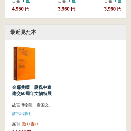
古書
1 点
古書
1 点
古書
1 点
が放つ時代の光彩を象徴的に表現しています。
4,950 円
3,960 円
3,960 円
最近見た本
金鄰共曜 慶祝中泰
建交50周年文物特展
故宮博物院 泰国文化部芸術局 編
故宮出版社
新刊
取り寄せ