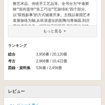
教艺术品、传统手工艺品等。全书分为“中泰辉
映”“崇尚莲华”“良工巧治”“艺脉绵长”四个部分,
以“双线叙事”的方式铺展开来。主线以泰国艺术
发展脉络为轴,从班清遗址的彩陶与青铜器,到庄
严的佛教造像、精巧的王室器用,再到现当代技
もっと見る
艺的传承,依托文物蕴含的历史信息,呈现自史前
至当代泰国艺术的演进历程。辅线以反映中泰贸
易往来、礼品馈赠与技艺交流的珍品文物,勾勒
ランキング
出两国历史上持续不断的文明对话轨迹。尾声以
総合
故宫博物院和泰国哈利奔猜国家博物馆收藏的两
3,956番 / 20,120冊
尊吉象作结,既表达“象”题材在两国不同文化背景
考古
2,968番 / 10,422冊
下共有的吉祥寓意,更以“象”为寓串联古今,凸显中
図録・資料集
536番 / 2,456冊
泰友好交往的佳话所焕发出的时代光辉。
本書は、故宮博物院とタイ王国文化省芸術局
レビュー
が精選した二百四十余件(套)に及ぶ貴重な文物
を収録しており、宮廷器物、仏教美術品、伝統