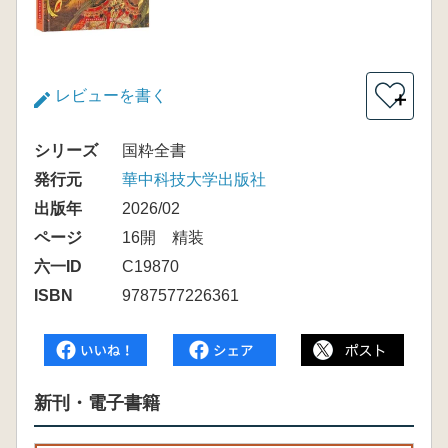
レビューを書く
＋
シリーズ
国粋全書
発行元
華中科技大学出版社
出版年
2026/02
ページ
16開 精装
六一ID
C19870
ISBN
9787577226361
新刊・電子書籍