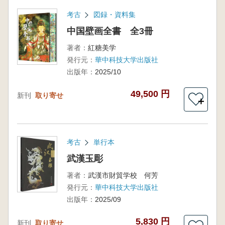
考古
図録・資料集
中国壁画全書 全3冊
著者：
紅糖美学
発行元：
華中科技大学出版社
出版年：
2025/10
49,500 円
新刊
取り寄せ
＋
考古
単行本
武漢玉彫
著者：
武漢市財貿学校 何芳
発行元：
華中科技大学出版社
出版年：
2025/09
5,830 円
新刊
取り寄せ