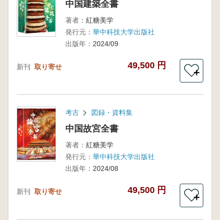
中国建築全書
著者：
紅糖美学
発行元：
華中科技大学出版社
出版年：
2024/09
49,500 円
新刊
取り寄せ
＋
考古
図録・資料集
中国故宮全書
著者：
紅糖美学
発行元：
華中科技大学出版社
出版年：
2024/08
49,500 円
新刊
取り寄せ
＋