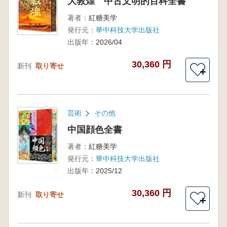
大敦煌 中古文明的百科全書
著者：
紅糖美学
発行元：
華中科技大学出版社
出版年：
2026/04
30,360 円
新刊
取り寄せ
＋
芸術
その他
中国顔色全書
著者：
紅糖美学
発行元：
華中科技大学出版社
出版年：
2025/12
30,360 円
新刊
取り寄せ
＋