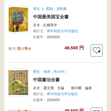
考古
図録・資料集
中国最美国宝全書
著者：
紅糖美学
発行元：
華中科技大学出版社
出版年：
2024/04
49,500 円
新刊
取り寄せ
＋
歴史・地理（考古外）
中国書法全書
著者：
蕭文飛 主編 柳沣圃 編著
発行元：
華中科技大学出版社
出版年：
2024/03
49,500 円