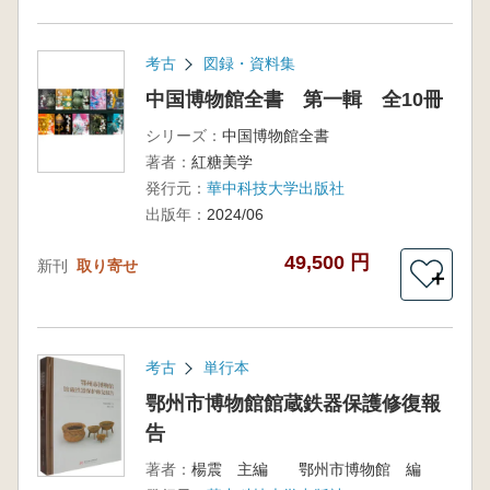
考古
図録・資料集
中国博物館全書 第一輯 全10冊
シリーズ：
中国博物館全書
著者：
紅糖美学
発行元：
華中科技大学出版社
出版年：
2024/06
49,500 円
新刊
取り寄せ
＋
考古
単行本
鄂州市博物館館蔵鉄器保護修復報
告
著者：
楊震 主編 鄂州市博物館 編