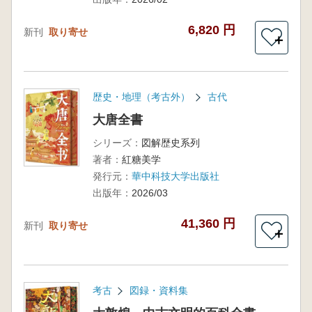
6,820 円
新刊
取り寄せ
＋
歴史・地理（考古外）
古代
大唐全書
シリーズ：
図解歴史系列
著者：
紅糖美学
発行元：
華中科技大学出版社
出版年：
2026/03
41,360 円
新刊
取り寄せ
＋
考古
図録・資料集