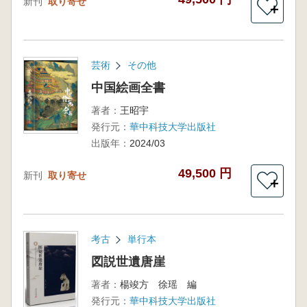
新刊
取り寄せ
＋
芸術
その他
中国絵画全書
著者：
王昭宇
発行元：
華中科技大学出版社
出版年：
2024/03
49,500 円
新刊
取り寄せ
＋
考古
単行本
図説世遺唐崖
著者：
楊竣方 徐瑶 編
発行元：
華中科技大学出版社