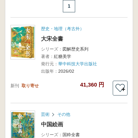
1
歴史・地理（考古外）
大宋全書
シリーズ：
図解歴史系列
著者：
紅糖美学
発行元：
華中科技大学出版社
出版年：
2026/02
41,360 円
新刊
取り寄せ
＋
芸術
その他
中国絵画
シリーズ：
国粋全書