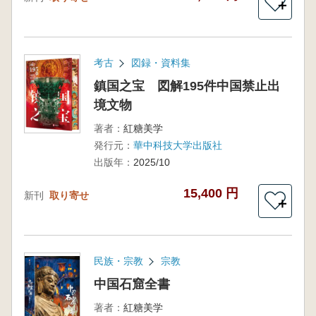
＋
考古
図録・資料集
鎮国之宝 図解195件中国禁止出
境文物
著者：
紅糖美学
発行元：
華中科技大学出版社
出版年：
2025/10
15,400 円
新刊
取り寄せ
＋
民族・宗教
宗教
中国石窟全書
著者：
紅糖美学