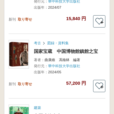
発行元：
華中科技大学出版社
出版年：
2024/07
15,840 円
新刊
取り寄せ
＋
考古
図録・資料集
国家宝蔵 中国博物館鎮館之宝
著者：
曲康維 馮翰林 編著
発行元：
華中科技大学出版社
出版年：
2024/05
57,200 円
新刊
取り寄せ
＋
建築