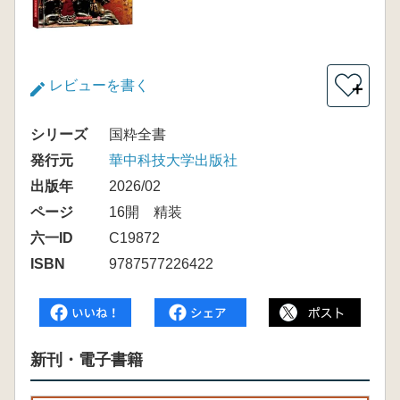
レビューを書く
＋
シリーズ
国粋全書
発行元
華中科技大学出版社
出版年
2026/02
ページ
16開 精装
六一ID
C19872
ISBN
9787577226422
新刊・電子書籍