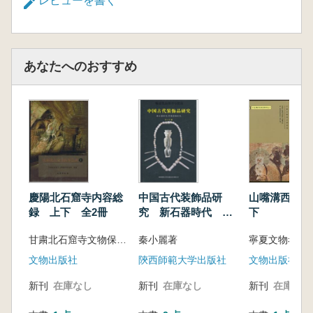
剔犀)の層理、螺鈿の燦爛、蒔絵の輝き、百宝
レビューを書く
嵌の豪奢といった漆芸の華彩が総合的に呈示さ
れ、高清の細部写真と工程図解によって、これ
らの“絶学”を可感・可知のものとしています。
あなたへのおすすめ
また、国内外の一級館蔵品を集成し、超高精
細の撮影によって雕漆の断面構造や螺鈿の虹彩
光沢を捉え、かつてない視覚的衝撃をもたらし
ています。本書は、漆芸の技法・美学・歴史を
総合的に理解するための貴重な資料であり、中
国漆芸史 の全体像を立体的に描き出す一冊と
なっています。
慶陽北石窟寺内容総
中国古代装飾品研
山嘴溝西夏石
録 上下 全2冊
究 新石器時代 早
下
期青銅時代
甘粛北石窟寺文物保護研究所
秦小麗著
寧夏文物考古
文物出版社
陝西師範大学出版社
文物出版社
新刊
在庫なし
新刊
在庫なし
新刊
在庫なし