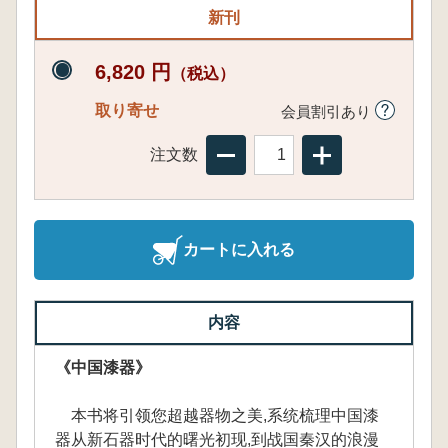
新刊
6,820 円
（税込）
取り寄せ
会員割引あり
注文数
カートに入れる
内容
《中国漆器》
本书将引领您超越器物之美,系统梳理中国漆
器从新石器时代的曙光初现,到战国秦汉的浪漫