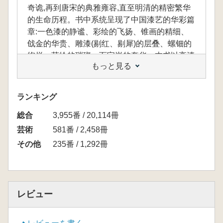
奇诡,再到唐宋的典雅雍容,直至明清的精密繁华
的生命历程。书中系统呈现了中国漆艺的华彩篇
章:一色漆的静谧、彩绘的飞扬、锥画的精细、
戗金的华贵、雕漆(剔红、剔犀)的层叠、螺钿的
绚烂、莳绘的璀璨、百宝嵌的奢华。本书以高清
もっと見る
细节与步骤图解,让这些“绝学”变得可感、可知。
书中汇集海内外顶级馆藏珍品,以超清摄影捕捉
雕漆的断面层次、螺钿的幻彩光泽,呈现前所未
ランキング
见的视觉震撼。
総合
3,955番 / 20,114冊
芸術
581番 / 2,458冊
本書は漆器を中心に据え、中国工芸美術の壮
その他
235番 / 1,292冊
大な画巻を広げています。新石器時代に萌した
黎明の漆器から、戦国・秦漢の浪漫と奇趣、唐
宋の典雅と雍容、そして明清の精緻と繁華に至
るまで、中国漆器の生命の歩みを体系的にたど
レビュー
っています。書中では、一色漆の静謐、彩絵の
躍動、錐画の精巧、戧金の華麗、雕漆(剔紅・