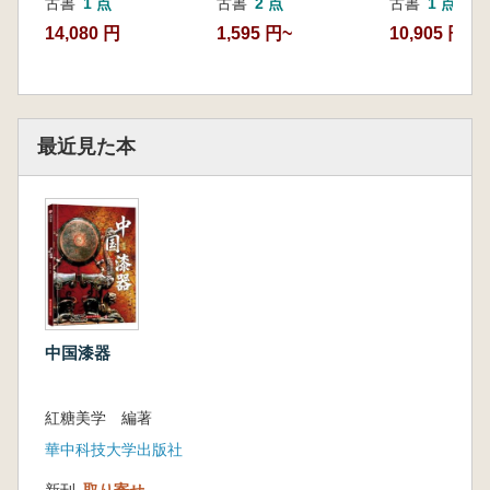
古書
1 点
古書
2 点
古書
1 点
14,080 円
1,595 円~
10,905 円
最近見た本
中国漆器
紅糖美学 編著
華中科技大学出版社