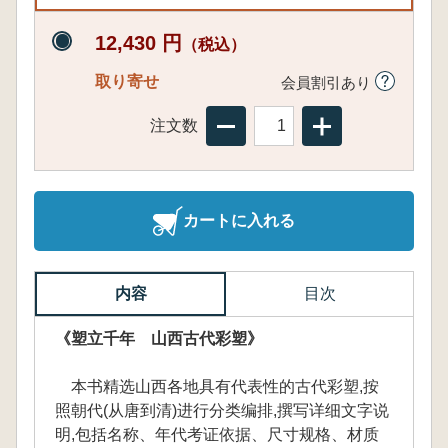
12,430 円
（税込）
取り寄せ
会員割引あり
注文数
カートに入れる
内容
目次
《塑立千年 山西古代彩塑》
本书精选山西各地具有代表性的古代彩塑,按
照朝代(从唐到清)进行分类编排,撰写详细文字说
明,包括名称、年代考证依据、尺寸规格、材质