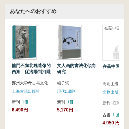
あなたへのおすすめ
在茲中国
龍門石窟北魏造像的
文人画的書法化傾向
在茲中国
西漸 従洛陽到河隴
研究
鄭州大学考古与文化遺産学院 編
頓子斌
上海古籍出版社
現代出版社
文物出版社
新刊
1冊
新刊
1冊
新刊
在庫なし
6,490円
5,170円
古書
1 点
4,950 円