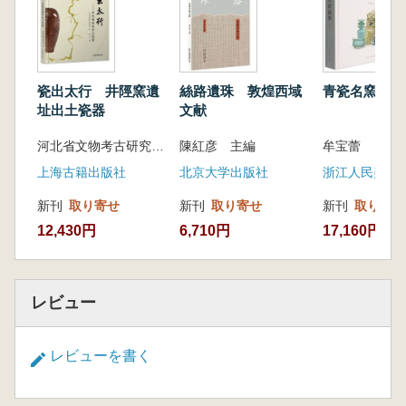
社会的意義を明らかにしています。
同時に、本書には多数の高精細な彩色写真が
収録されており、多角的なアングルや細部まで
捉えた図版を用いて、全体の場面を示す写真と
瓷出太行 井陘窯遺
絲路遺珠 敦煌西域
青瓷名窯通鑑
部分のクローズアップ写真をバランスよく組み
址出土瓷器
文献
合わせています。これにより、読者は彩塑の全
河北省文物考古研究院 編 馬小飛 著
陳紅彦 主編
牟宝蕾
体像と細部について直観的な理解を得ることが
できます。
上海古籍出版社
北京大学出版社
浙江人民美術
新刊
取り寄せ
新刊
取り寄せ
新刊
取り寄せ
12,430円
6,710円
17,160円
レビュー
レビューを書く