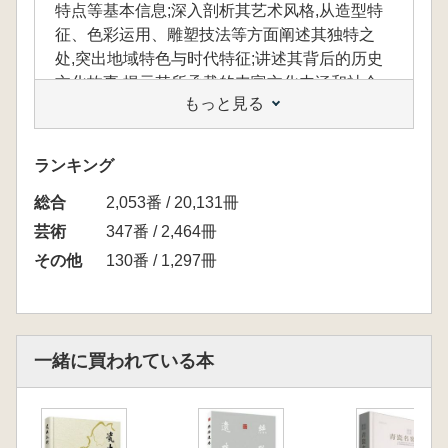
特点等基本信息;深入剖析其艺术风格,从造型特
征、色彩运用、雕塑技法等方面阐述其独特之
处,突出地域特色与时代特征;讲述其背后的历史
文化故事,揭示其所承载的丰富文化内涵和社会
もっと見る
意义。同时配大量高清、多角度、细节丰富的彩
塑图片,合理搭配整体场景图、局部特写图,使读
者对彩塑的全貌、细节有直观的认识。
ランキング
総合
2,053番 / 20,131冊
本書は山西各地の代表的な古代彩塑を精選
芸術
347番 / 2,464冊
し、唐代から清代までの朝代順に分類・編成し
その他
130番 / 1,297冊
ています。名称、年代考証の根拠、寸法規格、
材質の特徴などの基本情報について詳細な文章
による説明を付し、さらにその芸術様式を深く
分析し、造形の特質、色彩の用い方、彫塑技法
一緒に買われている本
などの側面からその独自性を論じ、地域的特色
と時代的特徴を際立たせています。また、それ
ぞれの彩塑にまつわる歴史文化的な物語を紹介
し、その作品が担ってきた豊かな文化的内涵と