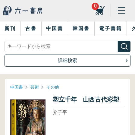
0
新刊
古書
中国書
韓国書
電子書籍
詳細検索
中国書
芸術
その他
塑立千年 山西古代彩塑
介子平