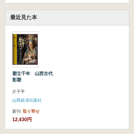
最近見た本
塑立千年 山西古代
彩塑
介子平
山西経済出版社
新刊
取り寄せ
12,430円