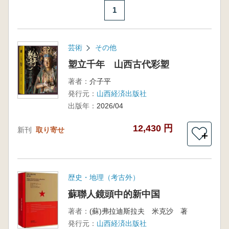
1
芸術
その他
塑立千年 山西古代彩塑
著者：
介子平
発行元：
山西経済出版社
出版年：
2026/04
12,430 円
新刊
取り寄せ
＋
歴史・地理（考古外）
蘇聯人鏡頭中的新中国
著者：
(蘇)弗拉迪斯拉夫 米克沙 著
発行元：
山西経済出版社