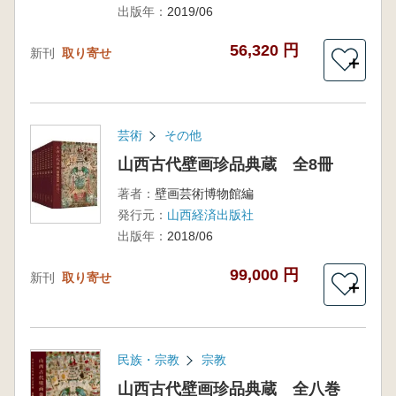
出版年：
2019/06
56,320 円
新刊
取り寄せ
＋
芸術
その他
山西古代壁画珍品典蔵 全8冊
著者：
壁画芸術博物館編
発行元：
山西経済出版社
出版年：
2018/06
99,000 円
新刊
取り寄せ
＋
民族・宗教
宗教
山西古代壁画珍品典蔵 全八巻