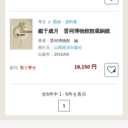
考古
図録・資料集
鑑于歳月 晋祠博物館館蔵銅鏡
著者：
晋祠博物館 編
発行元：
山西経済出版社
出版年：
2015/04
18,150 円
新刊
取り寄せ
＋
全6件中 1 - 6件を表示
1