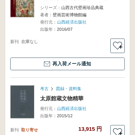
シリーズ：
山西古代壁画珍品典蔵
著者：
壁画芸術博物館編
発行元：
山西経済出版社
出版年：
2016/07
新刊
在庫なし
＋
再入荷メール通知
考古
図録・資料集
太原館蔵文物精華
発行元：
山西経済出版社
出版年：
2015/12
13,915 円
新刊
取り寄せ
＋