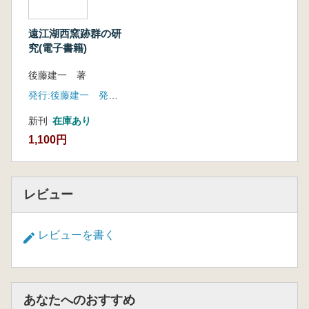
第2節 調理一般施設説
第3節 燻製施設説
遠江湖西窯跡群の研
第4節 住居説
究(電子書籍)
第5節 機能・用途の結論
終章 総括
後藤建一 著
第1節 結論 (煙道付)炉穴の歴史的位置付け
発行:後藤建一 発売:六一書房
第2節 今後の課題と問題点
新刊
在庫あり
1,100円
レビュー
レビューを書く
あなたへのおすすめ