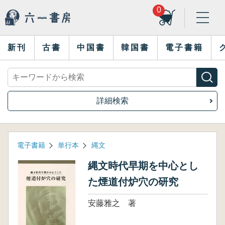
0
新刊
古書
中国書
韓国書
電子書籍
詳細検索
電子書籍
単行本
縄文
縄文時代早期を中心とし
た煙道付炉穴の研究
安藤雅之 著