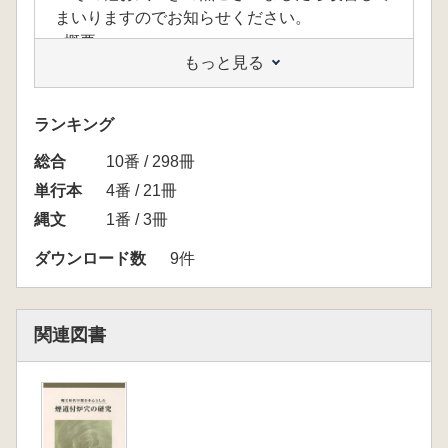
まいりますのでお知らせください。
<概要>
もっと見る
電子化日: 2012年 6月5日
印 刷: 不 可
目 次: あ り(しおりもあり)
ランキング
文字検索: 可能(コピーは不可)
総合
元データ: 図書現物から
10番 / 298冊
利用可能台数:PC用1台、スマートフォン用1
単行本
4番 / 21冊
台 合計2台
縄文
1番 / 3冊
<内容>
2010年の愛知学院大学修士論文をもとに刊
ダウンロード数
9件
行。各地域の煙道付炉穴集成表や様々な遺跡の
煙道付炉穴の図面も収録。
<目次>
関連図書
第1章 研究の視点
第1節 研究の背景。目的・意義
第2節 研究史
第2章 煙道付炉穴の分布と遺跡の様相