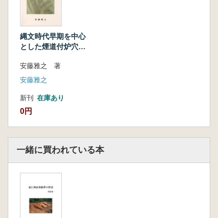
第1節 はじめに
(1)煙道付炉穴の各部名称 (2)煙道付炉穴の
分類
第2節 九州地域の様相
縄文時代早期を中心
とした煙道付炉穴の
第3節 近畿。東海・中部地域の様相
研究(無料サンプル)
第4節 関東地域の様相
安藤雅之 著
第5節 地域間の比較
安藤雅之
第3章 煙道付炉穴の伝播と変遷
第1節 煙道付炉穴の伝播
新刊
在庫あり
第2節 桜島薩摩テフラの等層厚線
0円
第4章 (煙道付)炉穴と集落
第1節 集落での空間利用と(煙道付)炉穴の動
向
一緒に買われている本
第2節 セツルメントの分類
第3節 セツルメントパターンに見る地域の特
徴
第4節 セツルメント間の関係
第5章 煙道付炉穴の機能。用途について
第1節はじめに