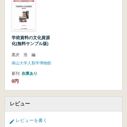
森田 稔 博物館施設の危機管理
第Ⅱ部 博物館情報研究
鈴木志元 博物館情報システムを巡る諸問題
河野浩之 南山大学人類学博物館の資料デジ
タル化 博物館アーカイブCMS 構築
鈴木良徳 八重樫純樹 MLA 資料の統合化
学術資料の文化資源
化(無料サンプル版)
モデルの研究
伊藤武司 八重樫純樹 地域研究のためのデ
黒沢 浩 編
ータ共同作成支援システムの研究開発
南山大学人類学博物館
小西祐貴 八重樫純樹 城館跡メタデータ作
成における一検討
新刊
在庫あり
0円
レビュー
レビューを書く