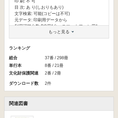
印 刷: 不 可
目 次: あ り(しおりもあり)
文字検索: 可能(コピーは不可)
元データ: 印刷用データから
利用可能台数:PC用1台、スマートフォン用1
もっと見る
台 合計2台
<目次>
黒沢 浩 博物館の博物館学的研究
ランキング
第Ⅰ部 博物館学的研究
総合
黒沢 浩 大学博物館論
37番 / 298冊
里見親幸 南山大学照明実験及び博物館照明
単行本
8番 / 21冊
の事例考察
文化財保護関連
2番 / 2冊
アッセマ庸代 博物館の意識空間と心理的ア
プローチ Holistic Space としての展示照明環
ダウンロード数
2件
境のイメージ測定
川合 剛 博物館資料としてのマリンガーコ
レクション 登録、収蔵、展示
関連図書
小池富雄 新しい大学博物館像に求められる
教育普及、広報、地域連携とボランティア育成