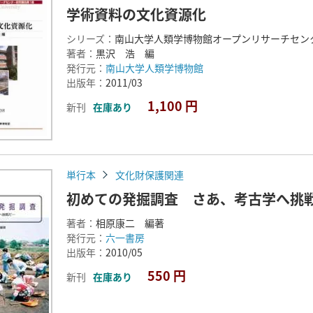
学術資料の文化資源化
シリーズ：
南山大学人類学博物館オープンリサーチセン
著者：
黒沢 浩 編
発行元：
南山大学人類学博物館
出版年：
2011/03
1,100 円
新刊
在庫あり
単行本
文化財保護関連
初めての発掘調査 さあ、考古学へ挑
著者：
相原康二 編著
発行元：
六一書房
出版年：
2010/05
550 円
新刊
在庫あり