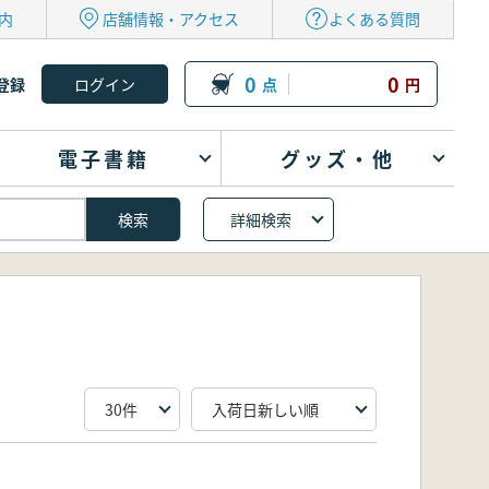
内
店舗情報・アクセス
よくある質問
0
0
登録
点
円
電子書籍
グッズ・他
詳細検索