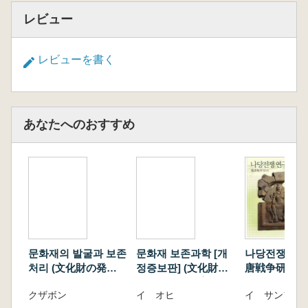
レビュー
レビューを書く
あなたへのおすすめ
문화재의 발굴과 보존
문화재 보존과학 [개
나당전쟁 연구
처리 (文化財の発掘
정증보판] (文化財保
唐戦争研究)
と保存処理)
存科学 改訂増補版)
クザボン
イ オヒ
イ サンフン