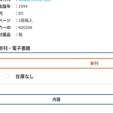
出版年
1999
判
B5
ページ
2冊箱入
六一ID
K00288
付属品
箱
新刊・電子書籍
新刊
在庫なし
内容