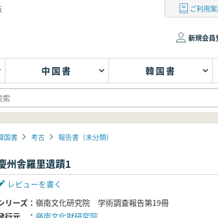
ご利用案
版
新規会員
中国書
韓国書
韓国書
考古
報告書（未分類）
慶州舎羅里遺蹟1
レビューを書く
シリーズ
嶺南文化研究院 学術調査報告第19冊
発行元
嶺南文化財研究院