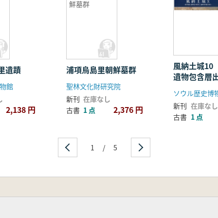
鮮墓群
風納土城10
里遺蹟
浦項烏島里朝鮮墓群
遺物包含層
物館
聖林文化財研究院
(に) 대한(対
し
新刊
在庫なし
新刊
在庫なし
2,138 円
2,376 円
古書
1 点
古書
1 点
1
/
5