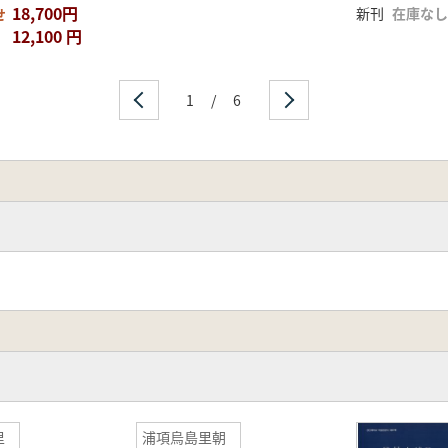
18,700円
新刊
在庫なし
せ
12,100 円
1
/
6
里
浦項烏島里朝