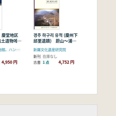
 慶堂地区
경주 하구리 유적 (慶州下
出土遺物에
邱里遺蹟) 蔚山〜浦項
する) 報告
複線電鉄第6公区慶州下
ソウル歴史博物館、ハンシン大学校博物館
新羅文化遺産研究院
邱里区域内
新刊
在庫なし
4,950 円
4,752 円
古書
1 点