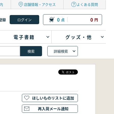
内
店舗情報・アクセス
よくある質問
0
0
登録
点
円
電子書籍
グッズ・他
詳細検索
ほしいものリストに追加
再入荷メール通知