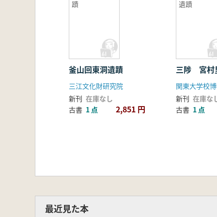
蹟
遺蹟
釜山回東洞遺蹟
三陟 宮村
三江文化財研究院
関東大学校博
新刊
在庫なし
新刊
在庫な
2,851 円
古書
1 点
古書
1 点
最近見た本