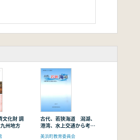
済文化財 調
古代、若狭海道 潟湖、
 九州地方
港湾、水上交通から考え
る
館
美浜町教育委員会