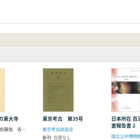
の東大寺
東京考古 第35号
日本所在 百
査報告書 2
栄原永遠男 佐藤信 吉川真司編
東京考古談話会
国立公州博物
新刊
在庫なし