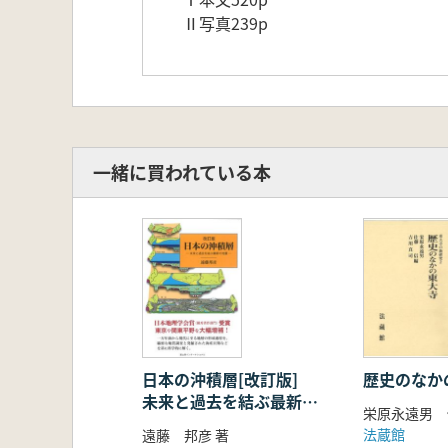
Ⅱ写真239p
一緒に買われている本
日本の沖積層[改訂版]
歴史のなか
未来と過去を結ぶ最新の
地層
法蔵館
遠藤 邦彦 著