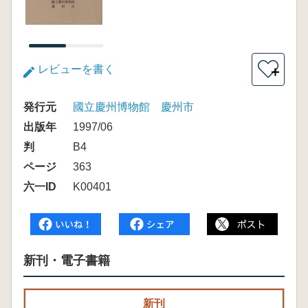
レビューを書く
＋
発行元
國立慶州博物館 慶州市
出版年
1997/06
判
B4
ページ
363
六一ID
K00401
新刊・電子書籍
新刊