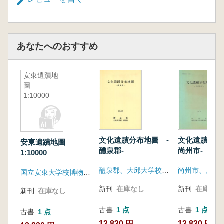
あなたへのおすすめ
安東遺蹟地
圖
1:10000
文化遺蹟分布地圖 -
文化遺蹟分布
安東遺蹟地圖
醴泉郡-
尚州市-
1:10000
醴泉郡、大邱大学校博物館
国立安東大学校博物館、安東市
新刊
在庫なし
新刊
在庫なし
新刊
在庫なし
古書
1 点
古書
1 点
古書
1 点
12,830 円
12,830 円