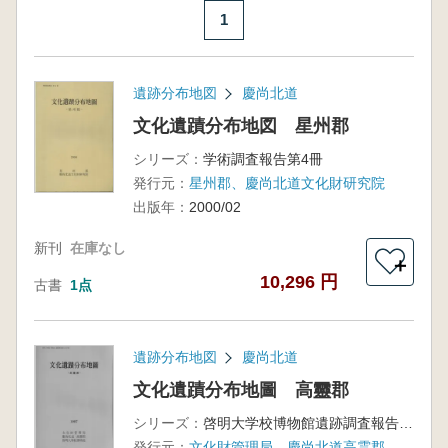
1
遺跡分布地図
慶尚北道
文化遺蹟分布地図 星州郡
シリーズ：
学術調査報告第4冊
発行元：
星州郡、慶尚北道文化財研究院
出版年：
2000/02
新刊
在庫なし
＋
10,296 円
古書
1点
遺跡分布地図
慶尚北道
文化遺蹟分布地圖 高靈郡
シリーズ：
啓明大学校博物館遺跡調査報告第7輯
発行元：
文化財管理局、慶尚北道高霊郡、啓明大学校博物館