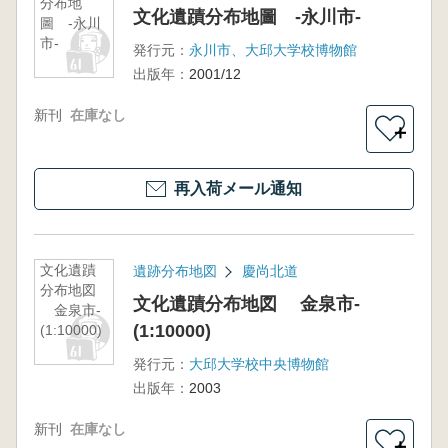
分布地
文化遺蹟分布地圖 -永川市-
圖 -永川
市-
発行元：
永川市、大邱大学校博物館
出版年：
2001/12
新刊
在庫なし
＋
再入荷メール通知
文化遺蹟
遺跡分布地図
慶尚北道
分布地図
文化遺蹟分布地図 金泉市-
金泉市-
(1:10000)
(1:10000)
発行元：
大邱大学校中央博物館
出版年：
2003
新刊
在庫なし
＋