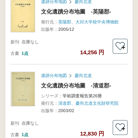
遺跡分布地図
慶尚北道
文化遺蹟分布地圖 -英陽郡-
発行元：
英陽郡、大邱大学校中央博物館
出版年：
2005/12
新刊
在庫なし
＋
14,256 円
古書
1点
遺跡分布地図
慶尚北道
文化遺蹟分布地圖 -清道郡-
シリーズ：
学術調査報告第26冊
発行元：
清道郡、慶尚北道文化財研究院
出版年：
2003/02
新刊
在庫なし
＋
12,830 円
古書
1点