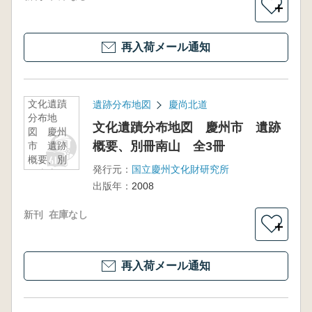
＋
再入荷メール通知
文化遺蹟
遺跡分布地図
慶尚北道
分布地
文化遺蹟分布地図 慶州市 遺跡
図 慶州
概要、別冊南山 全3冊
市 遺跡
概要、別
発行元：
国立慶州文化財研究所
冊南山
出版年：
2008
全3冊
新刊
在庫なし
＋
再入荷メール通知