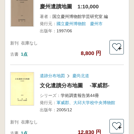
慶州遺蹟地圖 1:10,000
著者：
国立慶州博物館学芸研究室 編
発行元：
國立慶州博物館 慶州市
出版年：
1997/06
新刊
在庫なし
＋
8,800 円
古書
1点
遺跡分布地図
慶尚北道
文化遺蹟分布地圖 -軍威郡-
シリーズ：
学術調査報告第44冊
発行元：
軍威郡、大邱大学校中央博物館
出版年：
2005/12
新刊
在庫なし
＋
12,830 円
古書
1点