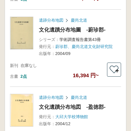
遺跡分布地図
慶尚北道
文化遺蹟分布地圖 -蔚珍郡-
シリーズ：
学術調査報告書第43冊
発行元：
蔚珍郡、慶尚北道文化財研究院
出版年：
2004/09
新刊
在庫なし
＋
16,394 円~
古書
2点
遺跡分布地図
慶尚北道
文化遺蹟分布地図 -盈徳郡-
発行元：
大邱大学校博物館
出版年：
2004/12