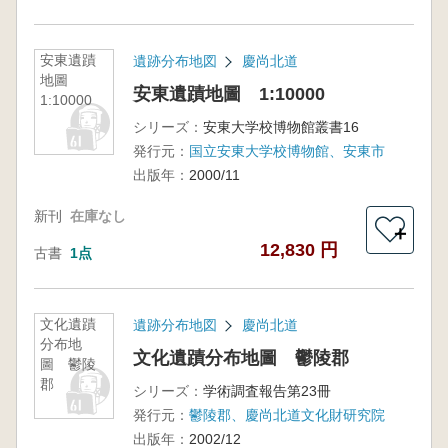
安東遺蹟
遺跡分布地図
慶尚北道
地圖
安東遺蹟地圖 1:10000
1:10000
シリーズ：
安東大学校博物館叢書16
発行元：
国立安東大学校博物館、安東市
出版年：
2000/11
新刊
在庫なし
＋
12,830 円
古書
1点
文化遺蹟
遺跡分布地図
慶尚北道
分布地
文化遺蹟分布地圖 鬱陵郡
圖 鬱陵
郡
シリーズ：
学術調査報告第23冊
発行元：
鬱陵郡、慶尚北道文化財研究院
出版年：
2002/12