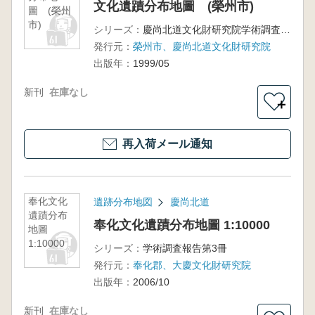
文化遺蹟分布地圖 (榮州市)
圖 (榮州
市)
シリーズ：
慶尚北道文化財研究院学術調査報告第2冊
発行元：
榮州市、慶尚北道文化財研究院
出版年：
1999/05
新刊
在庫なし
＋
再入荷メール通知
奉化文化
遺跡分布地図
慶尚北道
遺蹟分布
奉化文化遺蹟分布地圖 1:10000
地圖
1:10000
シリーズ：
学術調査報告第3冊
発行元：
奉化郡、大慶文化財研究院
出版年：
2006/10
新刊
在庫なし