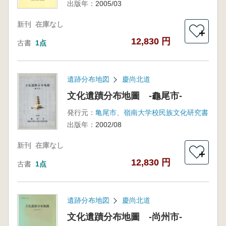
出版年：
2005/03
新刊
在庫なし
＋
12,830 円
古書
1点
遺跡分布地図
慶尚北道
文化遺蹟分布地圖 -龜尾市-
発行元：
亀尾市、嶺南大学校民族文化研究書
出版年：
2002/08
新刊
在庫なし
＋
12,830 円
古書
1点
遺跡分布地図
慶尚北道
文化遺蹟分布地圖 -尚州市-