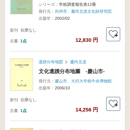
シリーズ：
学術調査報告第12冊
発行元：
尚州市、慶尚北道文化財研究院
出版年：
2002/02
新刊
在庫なし
＋
12,830 円
古書
1点
遺跡分布地図
慶尚北道
文化遺蹟分布地圖 -慶山市-
発行元：
慶山市、大邱大学校中央博物館
出版年：
2006/10
新刊
在庫なし
＋
14,256 円
古書
1点