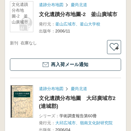
文化遺蹟
遺跡分布地図
慶尚北道
分布地
文化遺蹟分布地圖-2 釜山廣域市
圖-2 釜
山廣域市
発行元：
釜山広域市、釜山大学校
出版年：
2006/11
新刊
在庫なし
＋
再入荷メール通知
遺跡分布地図
慶尚北道
文化遺蹟分布地圖 大邱廣域市2
(達城郡)
シリーズ：
学術調査報告第60冊
発行元：
大邱広域市、嶺南文化財研究院
出版年：
2006/04