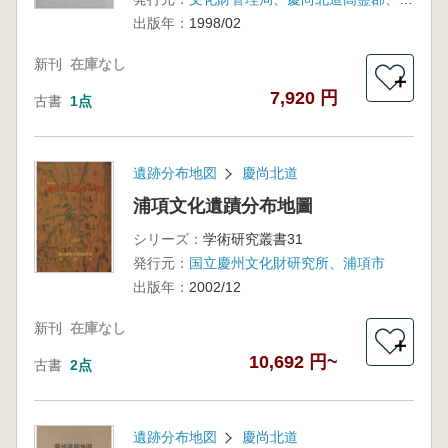
出版年：
1998/02
新刊
在庫なし
＋
7,920 円
古書
1点
遺跡分布地図
慶尚北道
浦項文化遺蹟分布地圖
シリーズ：
学術研究叢書31
発行元：
国立慶州文化財研究所、浦項市
出版年：
2002/12
新刊
在庫なし
＋
10,692 円~
古書
2点
遺跡分布地図
慶尚北道