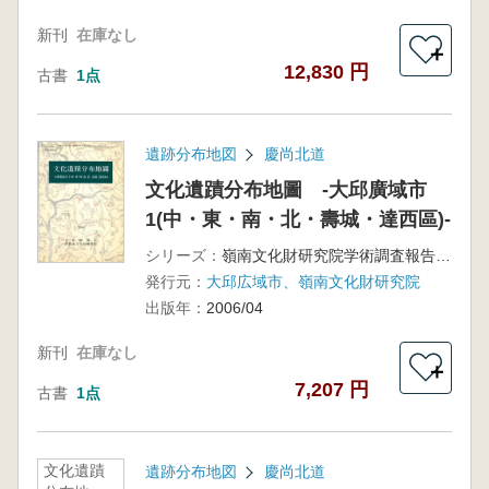
新刊
在庫なし
＋
12,830 円
古書
1点
遺跡分布地図
慶尚北道
文化遺蹟分布地圖 -大邱廣域市
1(中・東・南・北・壽城・達西區)-
シリーズ：
嶺南文化財研究院学術調査報告第106冊
発行元：
大邱広域市、嶺南文化財研究院
出版年：
2006/04
新刊
在庫なし
＋
7,207 円
古書
1点
文化遺蹟
遺跡分布地図
慶尚北道