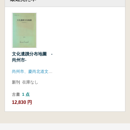
文化遺蹟分布地圖 -
尚州市-
尚州市、慶尚北道文化財研究院
新刊
在庫なし
古書
1 点
12,830 円