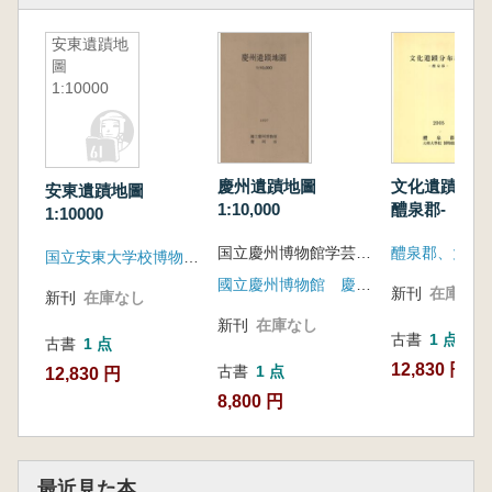
安東遺蹟地
圖
1:10000
慶州遺蹟地圖
文化遺蹟分布
安東遺蹟地圖
1:10,000
醴泉郡-
1:10000
国立慶州博物館学芸研究室 編
国立安東大学校博物館、安東市
國立慶州博物館 慶州市
新刊
在庫なし
新刊
在庫なし
新刊
在庫なし
古書
1 点
古書
1 点
12,830 円
古書
1 点
12,830 円
8,800 円
最近見た本