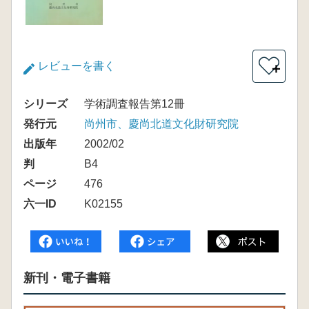
レビューを書く
＋
シリーズ
学術調査報告第12冊
発行元
尚州市、慶尚北道文化財研究院
出版年
2002/02
判
B4
ページ
476
六一ID
K02155
新刊・電子書籍