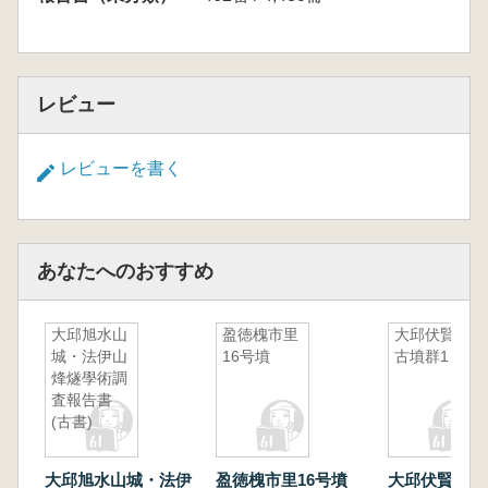
レビュー
レビューを書く
あなたへのおすすめ
大邱旭水山
盈徳槐市里
大邱伏賢洞
城・法伊山
16号墳
古墳群1
烽燧學術調
査報告書
(古書)
大邱旭水山城・法伊
盈徳槐市里16号墳
大邱伏賢洞古