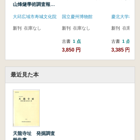
山烽燧學術調査報告
書 (古書)
大邱広域市寿城文化院
国立慶州博物館
新刊
在庫なし
新刊
在庫なし
新刊
在庫なし
古書
1 点
古書
1 点
3,850 円
3,385 円
最近見た本
天龍寺址 発掘調査
報告書