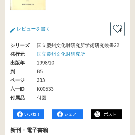
レビューを書く
＋
シリーズ
国立慶州文化財研究所学術研究叢書22
発行元
国立慶州文化財研究所
出版年
1998/10
判
B5
ページ
333
六一ID
K00533
付属品
付図
新刊・電子書籍