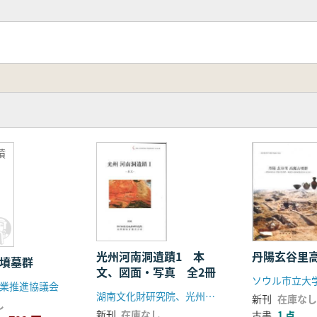
墳
光州河南洞遺蹟1 本
丹陽玄谷里
 墳墓群
文、図面・写真 全2冊
業推進協議会
湖南文化財研究院、光州広域市都市公社
新刊
在庫なし
し
新刊
在庫なし
古書
1 点