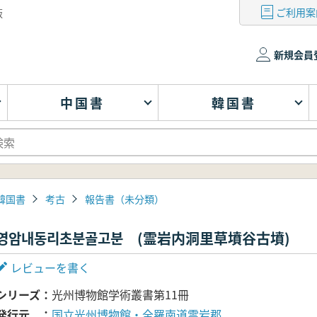
ご利用案
版
新規会員
中国書
韓国書
韓国書
考古
報告書（未分類）
영암내동리초분골고분 (霊岩内洞里草墳谷古墳)
レビューを書く
シリーズ
光州博物館学術叢書第11冊
発行元
国立光州博物館・全羅南道霊岩郡