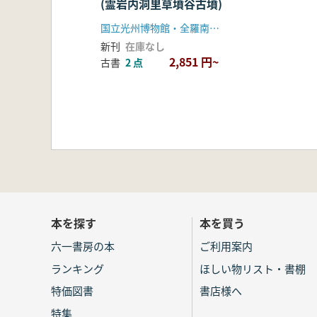
(霊岩内洞里草墳谷古墳)
国立光州博物館・全羅南道霊岩郡
新刊
在庫なし
2,851 円~
古書
2 点
本を探す
本を買う
六一書房の本
ご利用案内
ランキング
ほしい物リスト・書棚
特価図書
書店様へ
特集