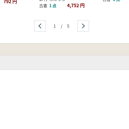
792 円
4,752 円
古書
1 点
1
/
5