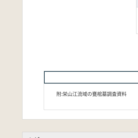
附:栄山江流域の甕棺墓調査資料