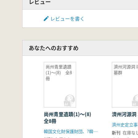
レビュー
レビューを書く
あなたへのおすすめ
尚州青里遺蹟
濟州河源洞 
(1)〜(8) 全8
墓群
冊
尚州青里遺蹟(1)〜(8)
濟州河源洞
全8冊
濟州史定立事
韓国文化財保護財団、?韓進重工業
新刊
在庫な