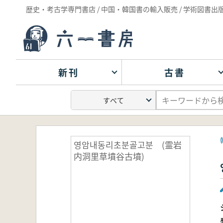
歴史・考古学専門書店 / 中国・韓国書の輸入販売 / 学術図書出
新刊
古書
영암내동리초분골고분 (霊岩
内洞里草墳谷古墳)