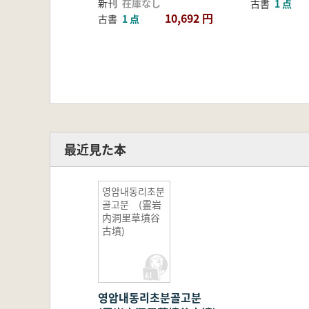
新刊
在庫なし
古書
1 点
10,692 円
古書
1 点
最近見た本
영암내동리초분
골고분 (霊岩
内洞里草墳谷
古墳)
영암내동리초분골고분