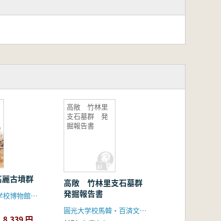
高敞 竹林里
支石墓群 発
掘報告書
高麗古墳群
高敞 竹林里支石墓群
発掘報告書
ソウル市立大学校博物館、韓国道路公社
圓光大学校馬韓・百済文化研究所 高敞郡
8,339 円