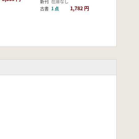
新刊
在庫なし
1,782 円
古書
1 点