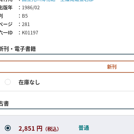
出版年
1986/02
判
B5
ページ
281
六一ID
K01197
新刊・電子書籍
新刊
在庫なし
古書
普通
2,851 円
（税込）