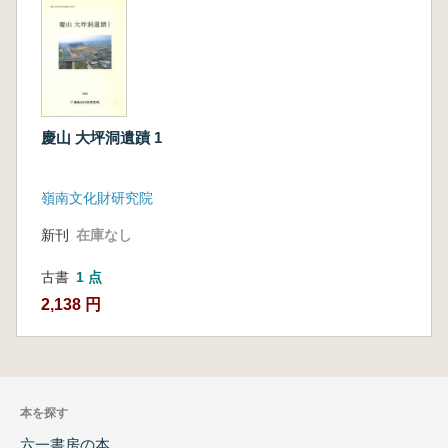
慶山 大坪洞遺蹟 1
嶺南文化財研究院
新刊
在庫なし
古書
1 点
2,138 円
本を探す
六一書房の本