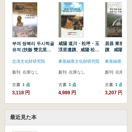
부여 쌍북리 두시럭골
咸陽 道川・松坪・玉
居昌 東禮・
유적 (扶餘 雙北里ド
渓里遺蹟、咸陽 松坪
蹟 咸陽 竹
ゥシロク谷遺蹟)
里遺蹟 (追加発掘調
里遺蹟
忠清文化財研究院
東亜細亜文化財研究院
査)
新刊
在庫なし
新刊
在庫なし
新刊
在庫なし
古書
1 点
古書
1 点
古書
1 点
3,118 円
4,989 円
3,207 円
最近見た本