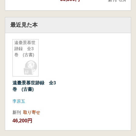
最近見た本
遠臺景慕世
跡録 全3
巻 (古書)
遠臺景慕世跡録 全3
巻 (古書)
李原五
新刊
取り寄せ
46,200円