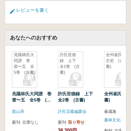
レビューを書く
あなたへのおすすめ
兆陽林氏大
許氏世徳
全州崔氏上
同譜 巻
録 上下
古史 (古
壹〜五 全
全2巻 (古
書)
5巻 (古書)
書)
兆陽林氏大同譜 巻
許氏世徳録 上下
全州崔氏上古
壹〜五 全5巻 (古
全2巻 (古書)
書)
書)
龍山斉
許氏宝鑑編纂会
崔成洛
書林文化社
新刊
在庫なし
新刊
取り寄せ
36,300円
新刊
在庫なし