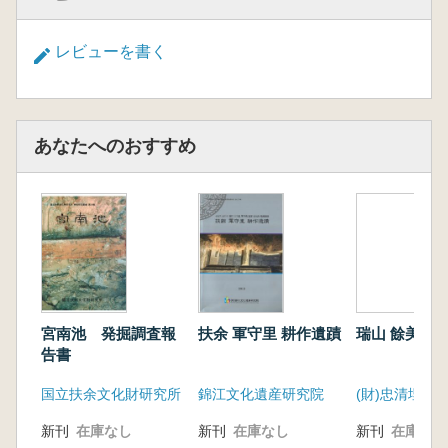
レビューを書く
あなたへのおすすめ
宮南池 発掘調査報
扶余 軍守里 耕作遺蹟
瑞山 餘美里
告書
国立扶余文化財研究所
錦江文化遺産研究院
新刊
在庫なし
新刊
在庫なし
新刊
在庫なし