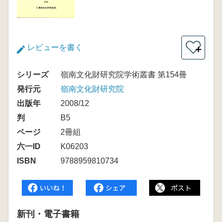
レビューを書く
＋
シリーズ
嶺南文化財研究院学術叢書 第154冊
発行元
嶺南文化財研究院
出版年
2008/12
判
B5
ページ
2冊組
六一ID
K06203
ISBN
9788959810734
新刊・電子書籍