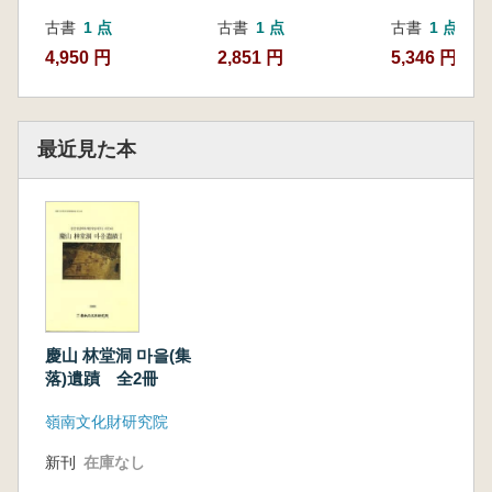
古書
1 点
古書
1 点
古書
1 点
4,950 円
2,851 円
5,346 円
最近見た本
慶山 林堂洞 마을(集
落)遺蹟 全2冊
嶺南文化財研究院
新刊
在庫なし