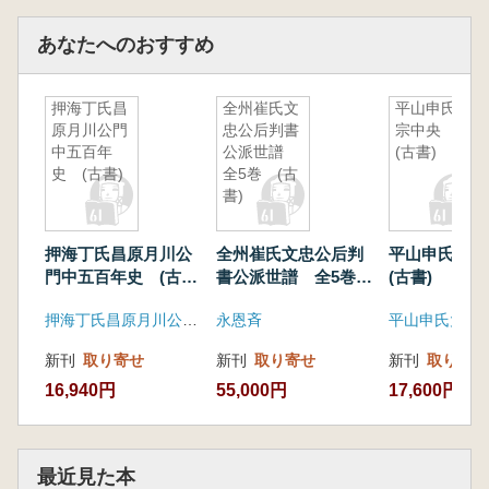
あなたへのおすすめ
押海丁氏昌
全州崔氏文
平山申氏大
原月川公門
忠公后判書
宗中央
中五百年
公派世譜
(古書)
史 (古書)
全5巻 (古
書)
押海丁氏昌原月川公
全州崔氏文忠公后判
平山申氏大
門中五百年史 (古
書公派世譜 全5巻
(古書)
書)
(古書)
押海丁氏昌原月川公門中五百年史編纂委員会
永恩斉
平山申氏大宗
新刊
取り寄せ
新刊
取り寄せ
新刊
取り寄せ
16,940円
55,000円
17,600円
最近見た本