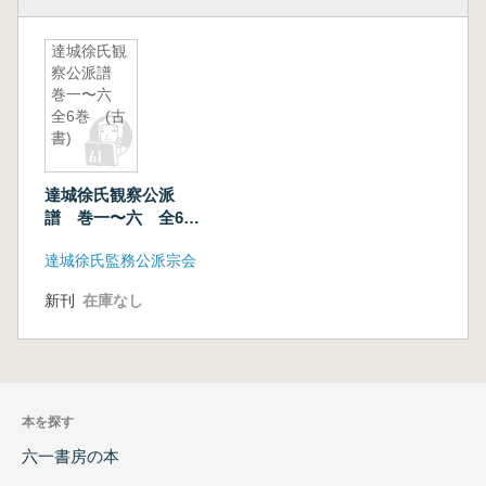
達城徐氏観
察公派譜
巻一〜六
全6巻 (古
書)
達城徐氏観察公派
譜 巻一〜六 全6
巻 (古書)
達城徐氏監務公派宗会
新刊
在庫なし
本を探す
六一書房の本