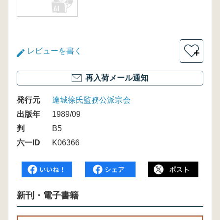
レビューを書く
＋
再入荷メール通知
発行元
達城徐氏監務公派宗会
出版年
1989/09
判
B5
六一ID
K06366
新刊・電子書籍