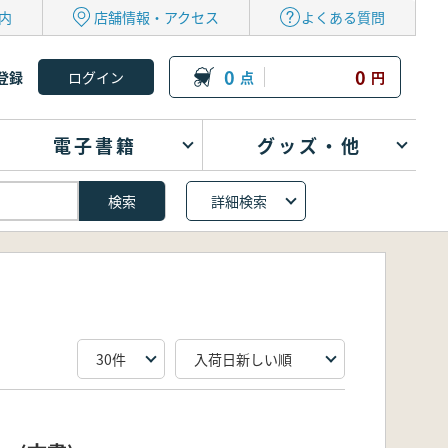
内
店舗情報・アクセス
よくある質問
0
0
登録
点
円
電子書籍
グッズ・他
詳細検索