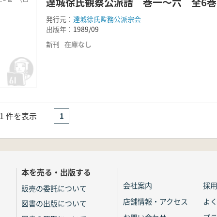
達城徐氏観察公派譜 巻一～六 全6巻
発行元：
達城徐氏監務公派宗会
出版年：
1989/09
新刊
在庫なし
- 1 件を表示
1
本を売る・出版する
会社案内
採
販売の委託について
店舗情報・アクセス
よ
図書の出版について