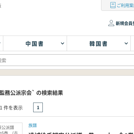
ご利用案
版
新規会員
中国書
韓国書
監務公派宗会` の検索結果
- 1 件を表示
1
族譜
察公派譜
6巻 (古