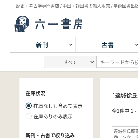
歴史・考古学専門書店 / 中国・韓国書の輸入販売 / 学術図書出
新刊
古書
在庫状況
`達城徐氏
在庫なしも含めて表示
全1件中 1 
在庫ありのみ表示
達城徐氏観
新刊・古書で絞り込み
巻一～六 全