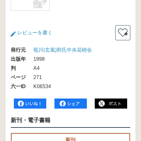
レビューを書く
＋
発行元
苞川(玄風)郭氏中央花樹会
出版年
1998
判
A4
ページ
271
六一ID
K06534
新刊・電子書籍
新刊