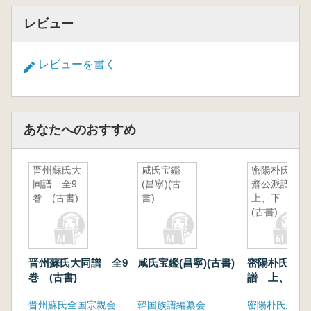
レビュー
レビューを書く
あなたへのおすすめ
晋州蘇氏大
咸氏宝鑑
密陽朴氏忍
同譜 全9
(昌寧)(古
齋公派譜
巻 (古書)
書)
上、下
(古書)
晋州蘇氏大同譜 全9
咸氏宝鑑(昌寧)(古書)
密陽朴氏忍齋
巻 (古書)
譜 上、下 (
晋州蘇氏全国宗親会
韓国族譜編纂会