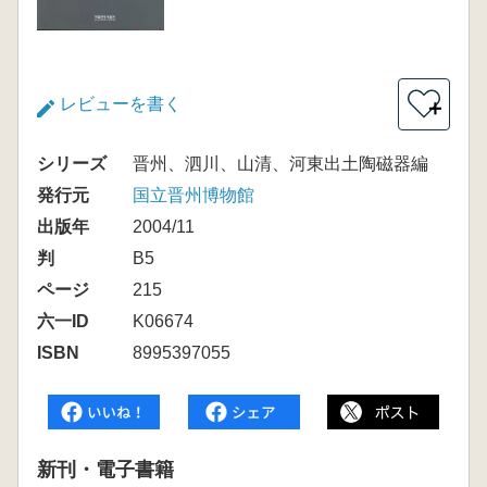
レビューを書く
＋
シリーズ
晋州、泗川、山清、河東出土陶磁器編
発行元
国立晋州博物館
出版年
2004/11
判
B5
ページ
215
六一ID
K06674
ISBN
8995397055
新刊・電子書籍