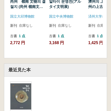
尚州 嶺南 文物의 결
알타이 문명전(アル
濟州의 上古文
절지 (尚州 嶺南文物
タイ文明展)
州の上古文化
の結節地)
国立大邱博物館
国立中央博物館
済州大学校博
新刊
在庫なし
新刊
在庫なし
新刊
在庫なし
古書
1 点
古書
1 点
古書
1 点
2,772 円
3,168 円
1,425 円
最近見た本