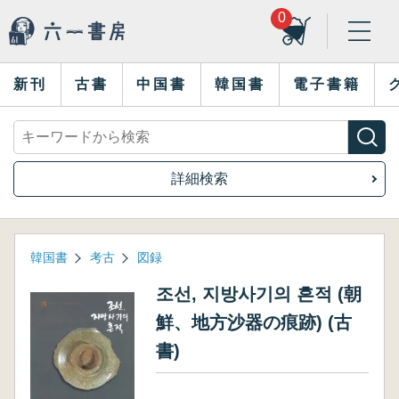
0
新刊
古書
中国書
韓国書
電子書籍
詳細検索
韓国書
考古
図録
조선, 지방사기의 흔적 (朝
鮮、地方沙器の痕跡) (古
書)