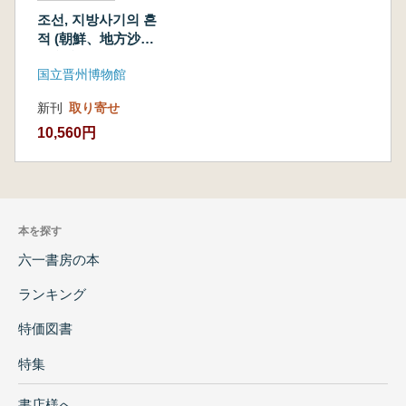
조선, 지방사기의 흔
적 (朝鮮、地方沙器
の痕跡) (古書)
国立晋州博物館
新刊
取り寄せ
10,560円
本を探す
六一書房の本
ランキング
特価図書
特集
書店様へ