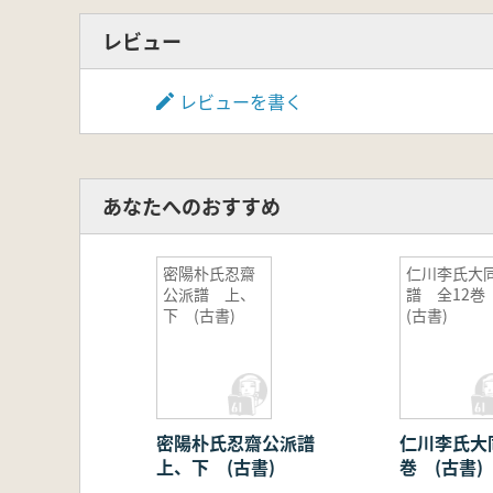
レビュー
レビューを書く
あなたへのおすすめ
密陽朴氏忍齋
仁川李氏大
公派譜 上、
譜 全12
下 (古書)
(古書)
密陽朴氏忍齋公派譜
仁川李氏大
上、下 (古書)
巻 (古書)