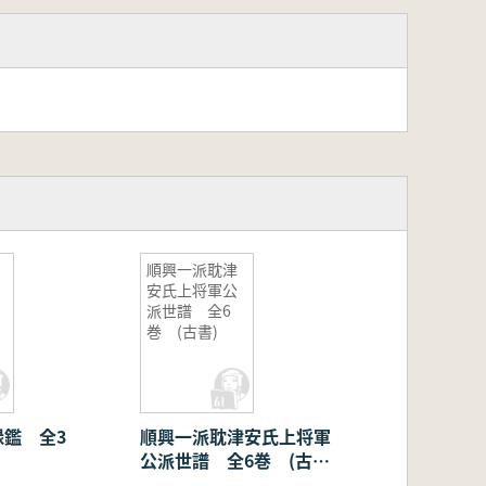
順興一派耽津
安氏上将軍公
派世譜 全6
巻 (古書)
録鑑 全3
順興一派耽津安氏上将軍
公派世譜 全6巻 (古
書)