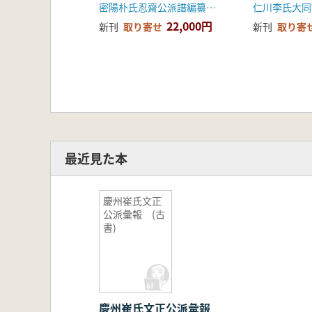
密陽朴氏忍齋公派譜編纂委員会
仁川李氏大同
22,000円
新刊
取り寄せ
新刊
取り寄
最近見た本
慶州崔氏文正
公派彙報 (古
書)
慶州崔氏文正公派彙報