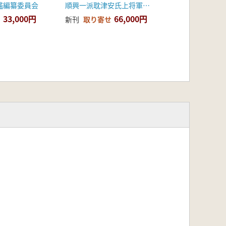
鑑編纂委員会
順興一派耽津安氏上将軍公派宗務会
33,000円
66,000円
新刊
取り寄せ