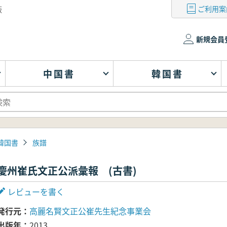
ご利用案
版
新規会員
中国書
韓国書
韓国書
族譜
慶州崔氏文正公派彙報 (古書)
レビューを書く
発行元
高麗名賢文正公崔先生紀念事業会
出版年
2013