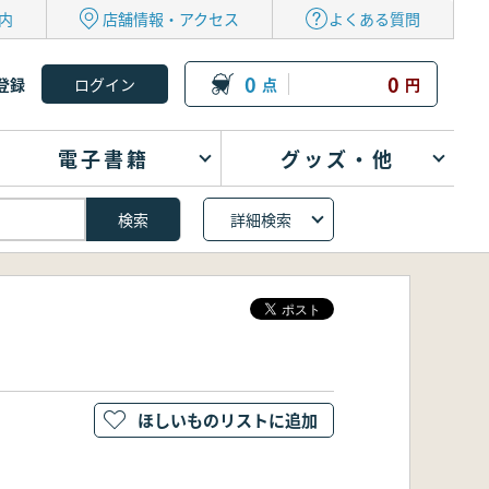
内
店舗情報・アクセス
よくある質問
0
0
登録
点
円
電子書籍
グッズ・他
詳細検索
ほしいものリストに追加