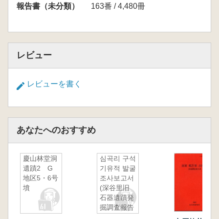
報告書（未分類）
163番 / 4,480冊
レビュー
レビューを書く
あなたへのおすすめ
慶山林堂洞
심곡리 구석
遺蹟2 G
기유적 발굴
地区5・6号
조사보고서
墳
(深谷里旧
石器遺蹟発
掘調査報告
書)