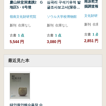
南原乾芝里古
慶山林堂洞遺蹟2 G
심곡리 구석기유적 발
掘調査報告書
地区5・6号墳
굴조사보고서(深谷里
旧石器遺蹟発掘調査
文化財研究所
嶺南文化財研究院
ソウル大学校博物館
報告書)
新刊
在庫なし
新刊
在庫なし
新刊
在庫なし
古書
1 点
古書
1 点
古書
1 点
2,851 円
5,544 円
3,080 円
最近見た本
태안원안해수욕장 수