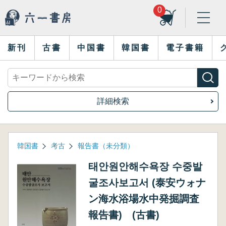
0
新刊
古書
中国書
韓国書
電子書籍
詳細検索
韓国書
考古
報告書（未分類）
태안원안해수욕장 수중발
굴조사보고서 (泰安ウォナ
ン海水浴場水中発掘調査
報告書) (古書)