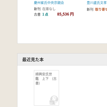
慶州崔氏中央宗親会
豊川盧氏文孝
新刊
在庫なし
新刊
取り寄
85,536 円
古書
1 点
最近見た本
順興安氏世
鑑 上下 (古
書)