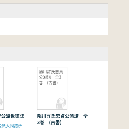
陽川許氏忠貞
公派譜 全3
巻 (古書)
度公派世徳誌
陽川許氏忠貞公派譜 全
3巻 (古書)
公派大同譜所