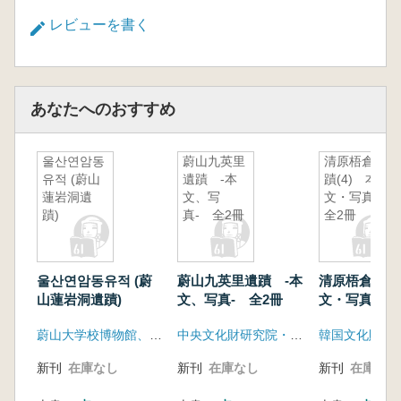
レビューを書く
あなたへのおすすめ
울산연암동
蔚山九英里
清原梧倉遺
유적 (蔚山
遺蹟 -本
蹟(4) 本
蓮岩洞遺
文、写
文・写真
蹟)
真- 全2冊
全2冊
울산연암동유적 (蔚
蔚山九英里遺蹟 -本
清原梧倉遺蹟(
山蓮岩洞遺蹟)
文、写真- 全2冊
文・写真 
蔚山大学校博物館、蔚山広域市教育庁
中央文化財研究院・韓国土地公社
韓国文化財保
新刊
在庫なし
新刊
在庫なし
新刊
在庫なし