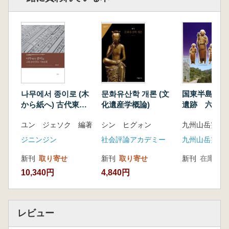
나무에서 종이로 (木
문화유산학 개론 (文
国東半島の山
から紙へ) 古代東ア
化遺産学概論)
遺跡 六郷満
ジアの記録文化
院と信仰 資
ユン ジェソク 編著
シン ヒグォン
ジニンジン
社会評論アカデミー
新刊
取り寄せ
新刊
取り寄せ
新刊
在庫なし
10,340円
4,840円
レビュー