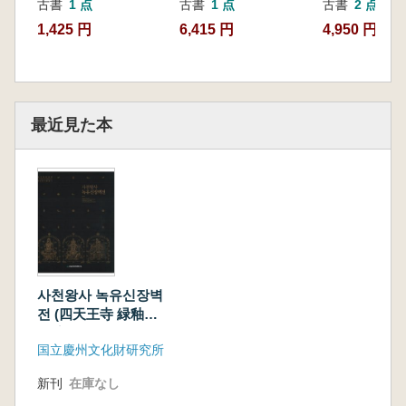
古書
1 点
古書
1 点
古書
2 点
1,425 円
6,415 円
4,950 円~
最近見た本
사천왕사 녹유신장벽
전 (四天王寺 緑釉神
将甓塼)
国立慶州文化財研究所
新刊
在庫なし