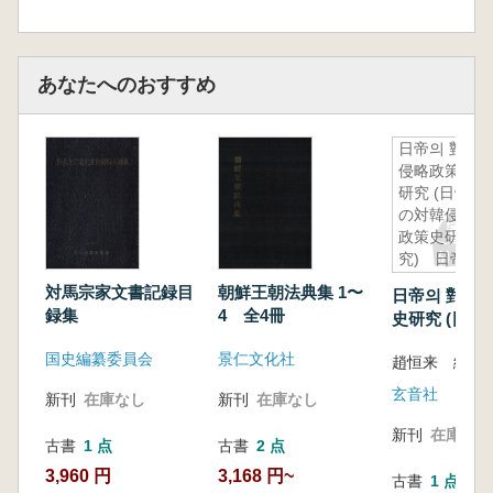
あなたへのおすすめ
日帝의 對韓
侵略政策史
研究 (日帝
の対韓侵略
政策史研
究) 日帝
侵略要人を
対馬宗家文書記録目
朝鮮王朝法典集 1〜
日帝의 對韓
中心に
録集
4 全4冊
史研究 (日帝
侵略政策史研
国史編纂委員会
景仁文化社
趙恒来 編著
帝侵略要人を
玄音社
新刊
在庫なし
新刊
在庫なし
新刊
在庫なし
古書
1 点
古書
2 点
3,960 円
3,168 円~
古書
1 点