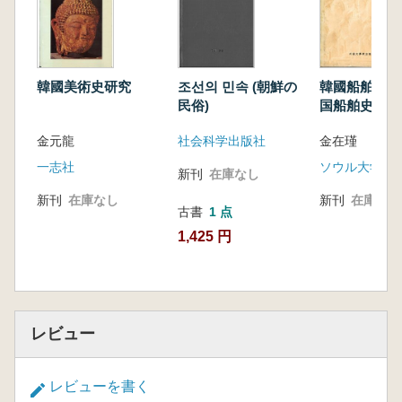
韓國美術史研究
조선의 민속 (朝鮮の
韓國船舶史研究
民俗)
国船舶史研究
金元龍
社会科学出版社
金在瑾
一志社
ソウル大学校
新刊
在庫なし
新刊
在庫なし
新刊
在庫なし
古書
1 点
1,425 円
レビュー
レビューを書く