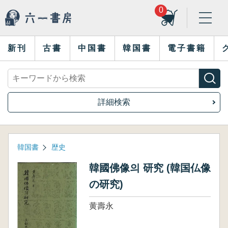
0
新刊
古書
中国書
韓国書
電子書籍
詳細検索
韓国書
歴史
韓國佛像의 研究 (韓国仏像
の研究)
黄壽永