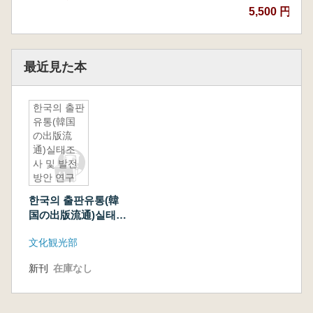
5,500 円
最近見た本
한국의 출판
유통(韓国
の出版流
通)실태조
사 및 발전
방안 연구
(実態調査
한국의 출판유통(韓
と発展方案
国の出版流通)실태조
研究)
사 및 발전방안 연구
文化観光部
(実態調査と発展方案
研究)
新刊
在庫なし