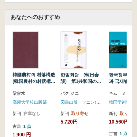
あなたへのおすすめ
韓國農村의 村落構造
한일회담 (韓日会
한국정부의 
(韓国農村の村落構
談) 第1共和国の対
과 국제법 (
造)
日政策と韓日会談展
の独島政策と
梁會水
パク ジニ
キム ミョン
開過程
高麗大学校出版部
図書出版 ソニン(선인)
韓国学術情報
新刊
在庫なし
新刊
取り寄せ
新刊
取り寄せ
5,720円
10,560円
古書
1 点
古書
1 点
1,900 円