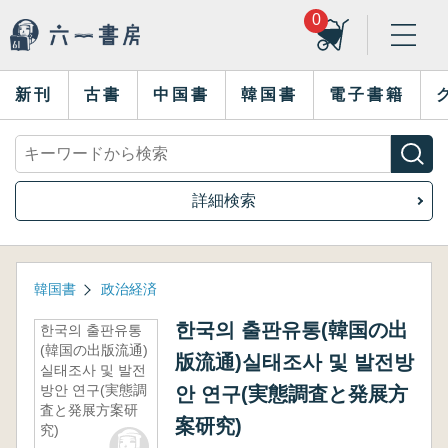
0
新刊
古書
中国書
韓国書
電子書籍
詳細検索
韓国書
政治経済
한국의 출판유통(韓国の出
한국의 출판유통
(韓国の出版流通)
版流通)실태조사 및 발전방
실태조사 및 발전
방안 연구(実態調
안 연구(実態調査と発展方
査と発展方案研
案研究)
究)