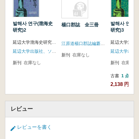
발해사 연구(渤海史
발해사 연구(
楊口郡誌 全三冊
研究)2
研究)3
延辺大学渤海史研究所 編
江原道楊口郡誌編纂委員会
延辺大学出版社、ソウル大学校出版部
新刊
在庫なし
新刊
在庫なし
新刊
在庫なし
古書
1 点
2,138 円
レビュー
レビューを書く