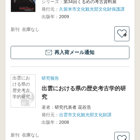
シリーズ：
第34回くるめの考古資料展
発行元：
久留米市文化観光部文化財保護課
出版年：
2009
新刊
在庫なし
＋
再入荷メール通知
出雲にお
研究報告
ける県の
出雲における県の歴史考古学的研
歴史考古
究
学的研究
著者：
研究代表者 花谷浩
発行元：
出雲市文化観光部文化財課
出版年：
2008
新刊
在庫なし