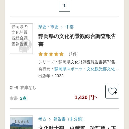
1
静岡県の
県史・市史
中部
文化的景
静岡県の文化的景観総合調査報告
観総合調
書
査報告書
（1件）
シリーズ：
静岡県文化財調査報告書第72集
発行元：
静岡県スポーツ・文化観光部文化局文化財課
出版年：
2022
新刊
在庫なし
＋
1,430 円~
古書
2点
考古
報告書（未分類）
文化財大観 史蹟篇 改訂版・下