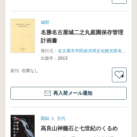
城郭
名勝名古屋城二之丸庭園保存管理
計画書
発行元：
名古屋市市民経済局文化観光部名古屋城総合事務所
出版年：
2013
新刊
在庫なし
＋
再入荷メール通知
図録
古代
高良山神籠石と七世紀のくるめ