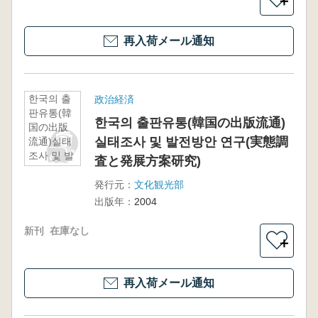
＋
再入荷メール通知
한국의 출
政治経済
판유통(韓
한국의 출판유통(韓国の出版流通)
国の出版
실태조사 및 발전방안 연구(実態調
流通)실태
조사 및 발
査と発展方案研究)
전방안 연
구(実態調
発行元：
文化観光部
査と発展
出版年：
2004
方案研究)
新刊
在庫なし
＋
再入荷メール通知