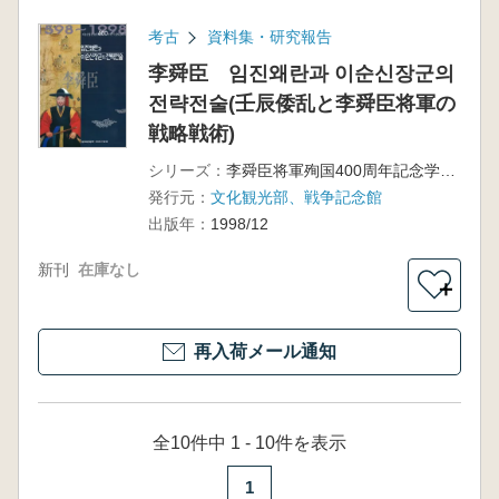
考古
資料集・研究報告
李舜臣 임진왜란과 이순신장군의
전략전술(壬辰倭乱と李舜臣将軍の
戦略戦術)
シリーズ：
李舜臣将軍殉国400周年記念学術会議
発行元：
文化観光部、戦争記念館
出版年：
1998/12
新刊
在庫なし
＋
再入荷メール通知
全10件中 1 - 10件を表示
1