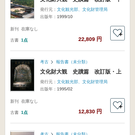
発行元：
文化観光部、文化財管理局
出版年：
1999/10
新刊
在庫なし
＋
22,809 円
古書
1点
考古
報告書（未分類）
文化財大観 史蹟篇 改訂版・上
発行元：
文化観光部、文化財管理局
出版年：
1995/02
新刊
在庫なし
＋
12,830 円
古書
1点
考古
報告書（未分類）