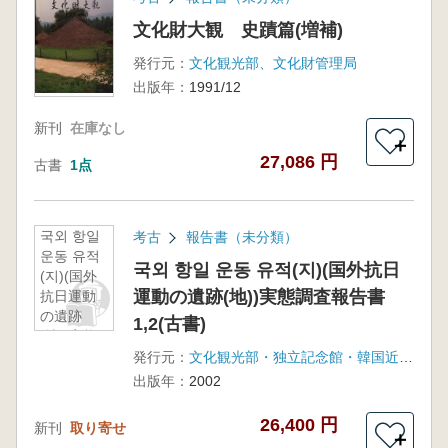
文化財大観 史蹟篇(増補)
発行元：
文化観光部、文化財管理局
出版年：
1991/12
新刊
在庫なし
＋
27,086 円
古書
1点
국외 항일
考古
報告書（未分類）
운동 유적
국외 항일 운동 유적(지)(国外抗日
(지)(国外
運動の遺跡(地))実態調査報告書
抗日運動
の遺跡
1,2(古書)
(地))実態
調査報告
発行元：
文化観光部・独立記念館・韓国近現代史学会
書1,2(古
出版年：
2002
書)
26,400 円
新刊
取り寄せ
＋