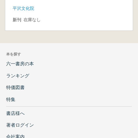
기문(平沢の漢詩と奇
平沢文化院
文)1
新刊
在庫なし
本を探す
六一書房の本
ランキング
特価図書
特集
書店様へ
著者ログイン
会社案内