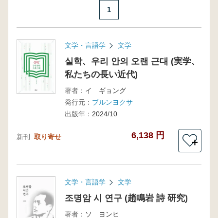
1
文学・言語学
文学
실학、우리 안의 오랜 근대 (実学、
私たちの長い近代)
著者：
イ ギョング
発行元：
プルンヨクサ
出版年：
2024/10
6,138 円
新刊
取り寄せ
＋
文学・言語学
文学
조명암 시 연구 (趙鳴岩 詩 研究)
著者：
ソ ヨンヒ