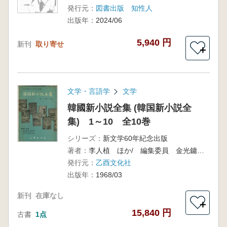
発行元：
図書出版 知性人
出版年：
2024/06
5,940 円
新刊
取り寄せ
＋
文学・言語学
文学
韓國新小説全集 (韓国新小説全
集) 1～10 全10巻
シリーズ：
新文学60年紀念出版
著者：
李人植 ほか/ 編集委員 金光鏞、宋敏鎬、白淳在
発行元：
乙酉文化社
出版年：
1968/03
新刊
在庫なし
＋
15,840 円
古書
1点