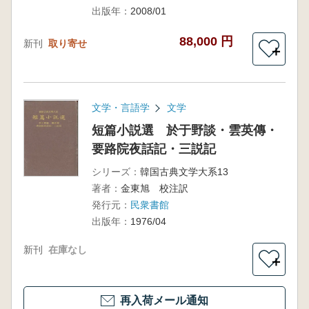
出版年：
2008/01
88,000 円
新刊
取り寄せ
＋
文学・言語学
文学
短篇小説選 於于野談・雲英傳・
要路院夜話記・三説記
シリーズ：
韓国古典文学大系13
著者：
金東旭 校注訳
発行元：
民衆書館
出版年：
1976/04
新刊
在庫なし
＋
再入荷メール通知