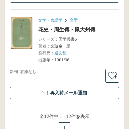
文学・言語学
文学
花史・周生傳・鼠大州傳
シリーズ：
国学叢書5
著者：
文璇奎 訳
発行元：
通文館
出版年：
1961/08
新刊
在庫なし
＋
再入荷メール通知
全12件中 1 - 12件を表示
1