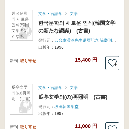
한국문학
文学・言語学
文学
의 새로운
한국문학의 새로운 인식(韓国文学
인식(韓国
の新たな認識) (古書)
文学の新
たな認
発行元：
云台車漢洙先生還暦記念 論叢刊行記念会
識) (古
出版年：
1996
書)
15,400 円
新刊
取り寄せ
＋
瓜亭文学
文学・言語学
文学
의(の)再照
瓜亭文学의(の)再照明 (古書)
明 (古書)
発行元：
坡田韓国学堂
出版年：
1997
11,000 円
新刊
取り寄せ