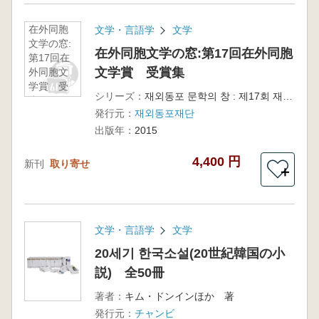
在外同胞
文学・言語学
文学
文学の窓:
在外同胞文学の窓:第17回在外同胞
第17回在
文学賞 受賞集
外同胞文
学賞 受
シリーズ：
재외동포 문학의 창 : 제17회 재외동포문학상 수상집
賞集
発行元：
재외동포재단
出版年：
2015
4,400 円
新刊
取り寄せ
＋
文学・言語学
文学
20세기 한국소설(20世紀韓国の小
説) 全50冊
著者：
キム・ドンインほか 著
発行元：
チャンビ