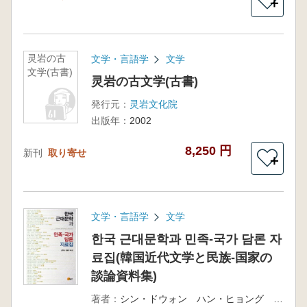
＋
灵岩の古
文学・言語学
文学
文学(古書)
灵岩の古文学(古書)
発行元：
灵岩文化院
出版年：
2002
8,250 円
新刊
取り寄せ
＋
文学・言語学
文学
한국 근대문학과 민족-국가 담론 자
료집(韓国近代文学と民族‐国家の
談論資料集)
著者：
シン・ドウォン ハン・ヒョング 共著