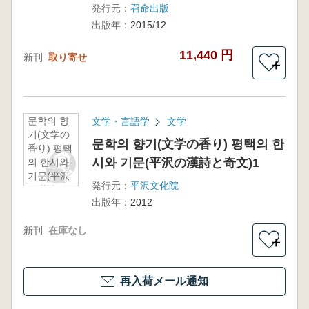
発行元：
召命出版
出版年：
2015/12
11,440 円
新刊
取り寄せ
＋
문학의 향
文学・言語学
文学
기(文学の
문학의 향기(文学の香り) 평택의 한
香り) 평택
시와 기문(平沢の漢詩と奇文)1
의 한시와
기문(平沢
発行元：
平沢文化院
の漢詩と
出版年：
2012
奇文)1
新刊
在庫なし
＋
再入荷メール通知