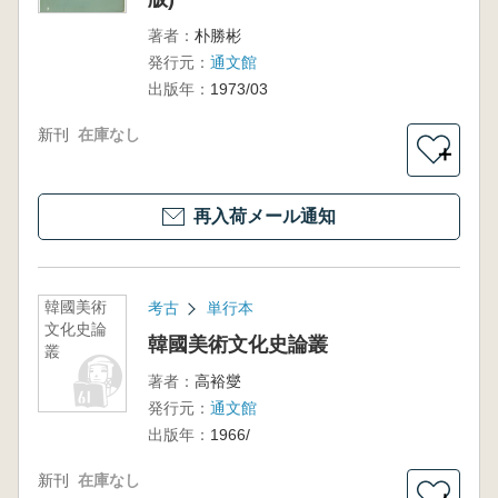
著者：
朴勝彬
発行元：
通文館
出版年：
1973/03
新刊
在庫なし
＋
再入荷メール通知
韓國美術
考古
単行本
文化史論
韓國美術文化史論叢
叢
著者：
高裕燮
発行元：
通文館
出版年：
1966/
新刊
在庫なし