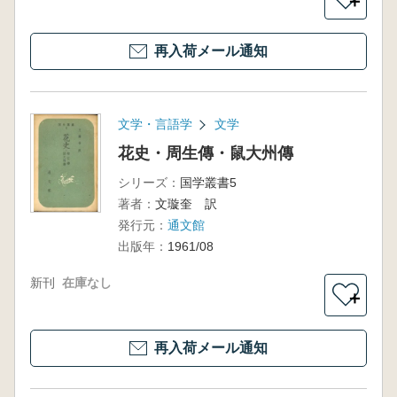
＋
再入荷メール通知
文学・言語学
文学
花史・周生傳・鼠大州傳
シリーズ：
国学叢書5
著者：
文璇奎 訳
発行元：
通文館
出版年：
1961/08
新刊
在庫なし
＋
再入荷メール通知