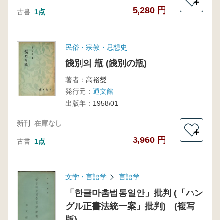
＋
5,280 円
古書
1点
民俗・宗教・思想史
餞別의 甁 (餞別の瓶)
著者：
高裕燮
発行元：
通文館
出版年：
1958/01
新刊
在庫なし
＋
3,960 円
古書
1点
文学・言語学
言語学
「한글마춤법통일안」批判 (「ハン
グル正書法統一案」批判) (複写
版)