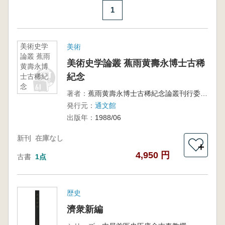
1
美術史学
美術
論叢 蕉雨
美術史学論叢 蕉雨黄壽永博士古稀
黄壽永博
紀念
士古稀紀
念
著者：
蕉雨黄壽永博士古稀紀念論叢刊行委員会編
発行元：
通文館
出版年：
1988/06
新刊
在庫なし
＋
4,950 円
古書
1点
歴史
濟衆新編