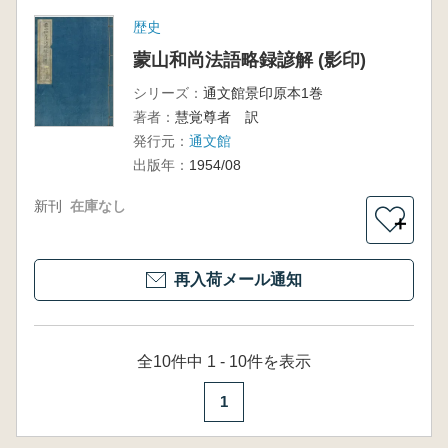
歴史
蒙山和尚法語略録諺解 (影印)
シリーズ：
通文館景印原本1巻
著者：
慧覚尊者 訳
発行元：
通文館
出版年：
1954/08
新刊
在庫なし
＋
再入荷メール通知
全10件中 1 - 10件を表示
1