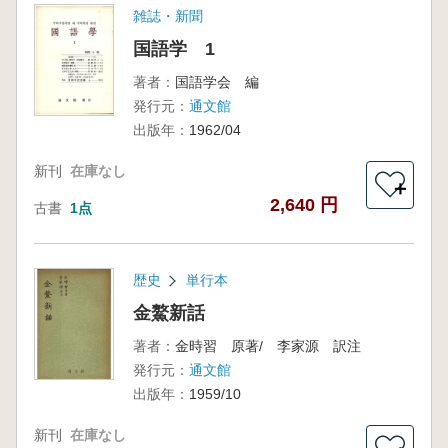
雑誌・新聞
国語学 1
著者：
国語学会 編
発行元：
通文館
出版年：
1962/04
新刊
在庫なし
＋
2,640 円
古書
1点
歴史
単行本
金鰲新話
著者：
金時習 原著/ 李家源 訳注
発行元：
通文館
出版年：
1959/10
新刊
在庫なし