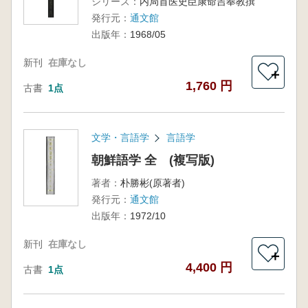
シリーズ：
内局首医史臣康命吉奉教撰
発行元：
通文館
出版年：
1968/05
新刊
在庫なし
＋
1,760 円
古書
1点
文学・言語学
言語学
朝鮮語学 全 (複写版)
著者：
朴勝彬(原著者)
発行元：
通文館
出版年：
1972/10
新刊
在庫なし
＋
4,400 円
古書
1点