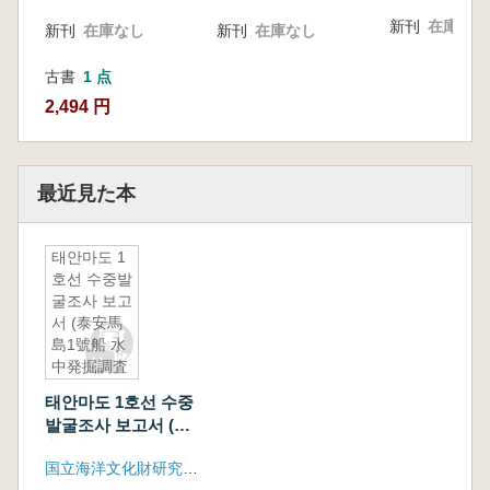
新刊
在庫なし
新刊
在庫なし
新刊
在庫なし
古書
1 点
2,494 円
最近見た本
태안마도 1
호선 수중발
굴조사 보고
서 (泰安馬
島1號船 水
中発掘調査
報告書)
태안마도 1호선 수중
(古書)
발굴조사 보고서 (泰
安馬島1號船 水中発
国立海洋文化財研究所、文化財庁
掘調査報告書) (古