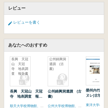
レビュー
レビューを書く
あなたへのおすすめ
長興 天冠
公州錦興洞
山 天冠
遺蹟 (古
寺 地表調
書)
査 報告書
榮州内竹里바
長興 天冠山 天冠
公州錦興洞遺蹟 (古
ヌレ)古墳 (
寺 地表調査 報告
書)
書
東洋大学校博
順天大学校博物館、長興郡
公州大学校博物館、韓国土地公社