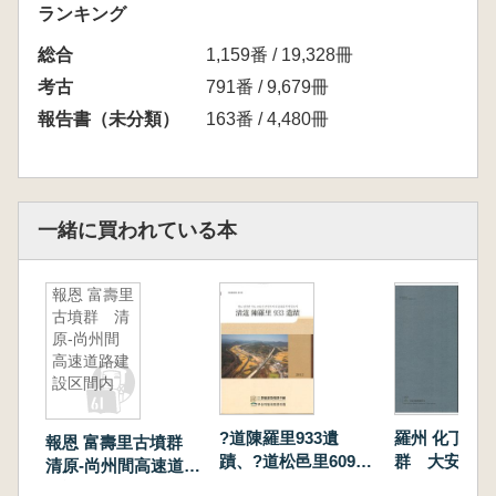
ランキング
総合
1,159番 / 19,328冊
考古
791番 / 9,679冊
報告書（未分類）
163番 / 4,480冊
一緒に買われている本
報恩 富壽里
古墳群 清
原-尚州間
高速道路建
設区間内
?道陳羅里933遺
羅州 化丁里 
報恩 富壽里古墳群
蹟、?道松邑里609遺
群 大安里 
清原-尚州間高速道路
蹟 全2冊
建設区間内