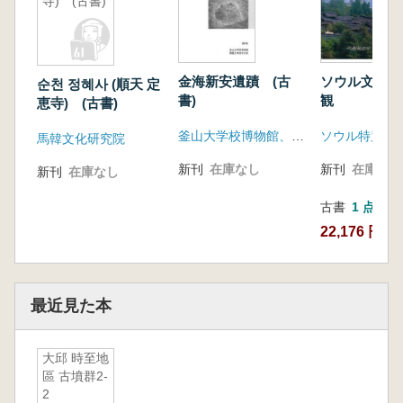
寺) (古書)
金海新安遺蹟 (古
ソウル文化財
순천 정혜사 (順天 定
書)
恵寺) (古書)
釜山大学校博物館、韓国土地住宅公社
ソウル特別市
馬韓文化研究院
新刊
在庫なし
新刊
在庫なし
新刊
在庫なし
古書
1 点
22,176 円
最近見た本
大邱 時至地
區 古墳群2-
2