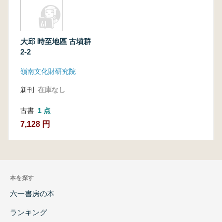
大邱 時至地區 古墳群
2-2
嶺南文化財研究院
新刊
在庫なし
古書
1 点
7,128 円
本を探す
六一書房の本
ランキング