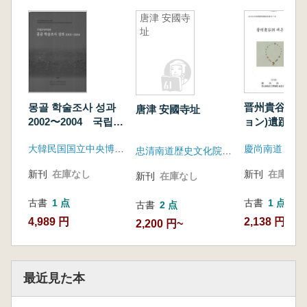
唐津 安國寺
址
몽골 학술조사 성과
晋州貴谷洞대
唐津 安國寺址
2002〜2004 국립중
ョン)遺蹟
앙박물관 (モンゴル
大韓民国国立中央博物館・モンゴル国立歴史博物館・モンゴル科学アカデミー考古学研究所
学術調査成果 2002〜
忠清南道歴史文化院・唐津郡
2004 国立中央博物
新刊
在庫なし
新刊
在庫なし
新刊
在庫なし
館)
古書
1 点
古書
1 点
古書
2 点
4,989 円
2,138 円
2,200 円~
最近見た本