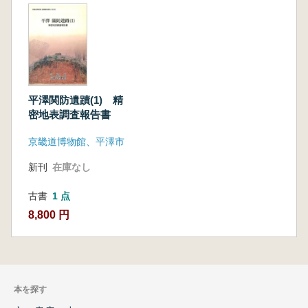
平澤関防遺蹟(1) 精
密地表調査報告書
京畿道博物館、平澤市
新刊
在庫なし
古書
1 点
8,800 円
本を探す