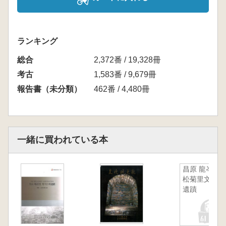
ランキング
総合
2,372番 / 19,328冊
考古
1,583番 / 9,679冊
報告書（未分類）
462番 / 4,480冊
一緒に買われている本
昌原 龍岑里
松菊里文化
遺蹟