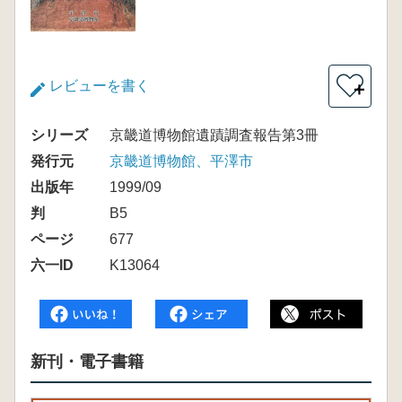
レビューを書く
＋
シリーズ
京畿道博物館遺蹟調査報告第3冊
発行元
京畿道博物館、平澤市
出版年
1999/09
判
B5
ページ
677
六一ID
K13064
新刊・電子書籍