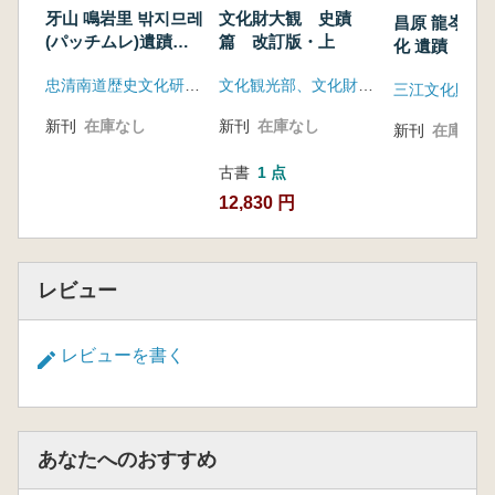
牙山 鳴岩里 밖지므레
文化財大観 史蹟
昌原 龍岑里 
(パッチムレ)遺蹟
篇 改訂版・上
化 遺蹟
全5冊
忠清南道歴史文化研究院、サムスン電子株式会社
文化観光部、文化財管理局
三江文化財研
新刊
在庫なし
新刊
在庫なし
新刊
在庫なし
古書
1 点
12,830 円
レビュー
レビューを書く
あなたへのおすすめ