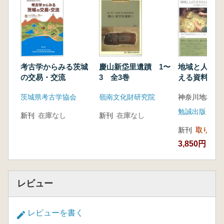
考古学からみる茨城
慶山新垈里遺蹟 1〜
地域と人びと
の交易・交流
3 全3巻
える資料 古文書から
プランクトン
茨城県考古学協会
嶺南文化財研究院
勉誠出版
新刊
在庫なし
新刊
在庫なし
新刊
取り寄せ
3,850円
レビュー
レビューを書く