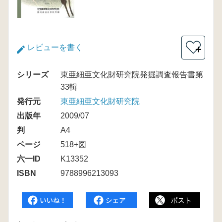
レビューを書く
＋
シリーズ
東亜細亜文化財研究院発掘調査報告書第
33輯
発行元
東亜細亜文化財研究院
出版年
2009/07
判
A4
ページ
518+図
六一ID
K13352
ISBN
9788996213093