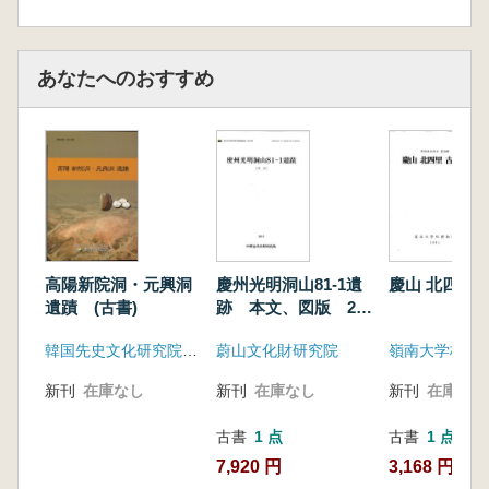
あなたへのおすすめ
高陽新院洞・元興洞
慶州光明洞山81-1遺
慶山 北四里
遺蹟 (古書)
跡 本文、図版 2冊
セット
韓国先史文化研究院、韓国土地住宅公社
蔚山文化財研究院
嶺南大学校博
新刊
在庫なし
新刊
在庫なし
新刊
在庫なし
古書
1 点
古書
1 点
7,920 円
3,168 円