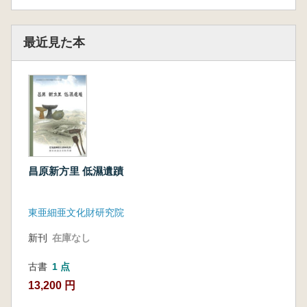
最近見た本
昌原新方里 低濕遺蹟
東亜細亜文化財研究院
新刊
在庫なし
古書
1 点
13,200 円