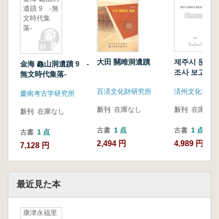
遺蹟 9 -無
文時代集
落-
大田 關雎洞遺蹟
제주시 문화유
金海 龜山洞遺蹟 9 -
조사 보고서(
無文時代集落-
文化遺蹟発掘
百済文化財研究所
告書)
慶南考古学研究所
新刊
在庫なし
新刊
在庫なし
新刊
在庫なし
古書
1 点
古書
1 点
古書
1 点
2,494 円
4,989 円
7,128 円
最近見た本
康津永福里