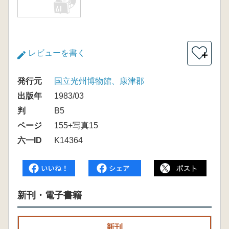
レビューを書く
＋
発行元
国立光州博物館、康津郡
出版年
1983/03
判
B5
ページ
155+写真15
六一ID
K14364
新刊・電子書籍
新刊