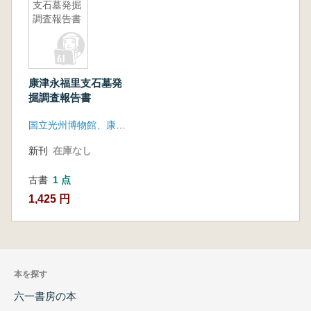
支石墓発掘
調査報告書
康津永福里支石墓発
掘調査報告書
国立光州博物館、康津郡
新刊
在庫なし
古書
1 点
1,425 円
本を探す
六一書房の本