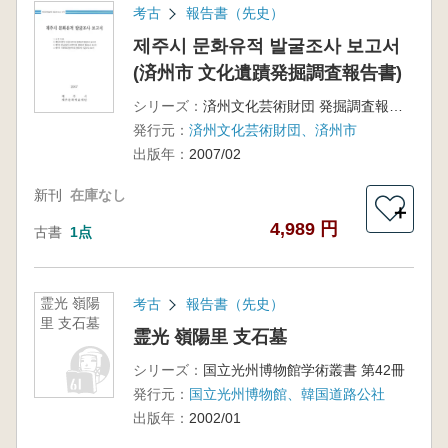
考古
報告書（先史）
제주시 문화유적 발굴조사 보고서
(済州市 文化遺蹟発掘調査報告書)
シリーズ：
済州文化芸術財団 発掘調査報告 19冊
発行元：
済州文化芸術財団、済州市
出版年：
2007/02
新刊
在庫なし
＋
4,989 円
古書
1点
霊光 嶺陽
考古
報告書（先史）
里 支石墓
霊光 嶺陽里 支石墓
シリーズ：
国立光州博物館学術叢書 第42冊
発行元：
国立光州博物館、韓国道路公社
出版年：
2002/01