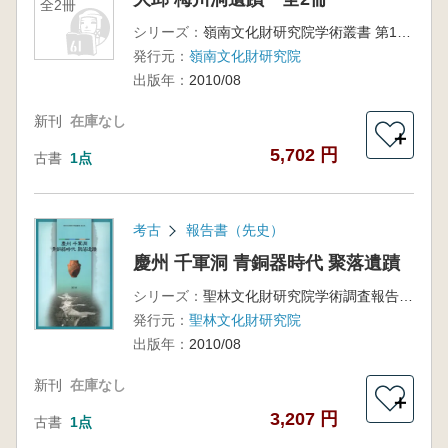
全2冊
シリーズ：
嶺南文化財研究院学術叢書 第177冊
発行元：
嶺南文化財研究院
出版年：
2010/08
新刊
在庫なし
＋
5,702 円
古書
1点
考古
報告書（先史）
慶州 千軍洞 青銅器時代 聚落遺蹟
シリーズ：
聖林文化財研究院学術調査報告 第42冊
発行元：
聖林文化財研究院
出版年：
2010/08
新刊
在庫なし
＋
3,207 円
古書
1点