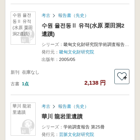
수원 율전
考古
報告書（先史）
동Ⅱ 유적
수원 율전동Ⅱ 유적(水原 栗田洞2
(水原 栗田
遺蹟)
洞2遺蹟)
シリーズ：
畿甸文化財研究院学術調査報告 第56冊
発行元：
畿甸文化財研究院
出版年：
2005/05
新刊
在庫なし
＋
2,138 円
古書
1点
華川 龍岩
考古
報告書（先史）
里遺蹟
華川 龍岩里遺蹟
シリーズ：
学術調査報告 第25冊
発行元：
芸脈文化財研究院