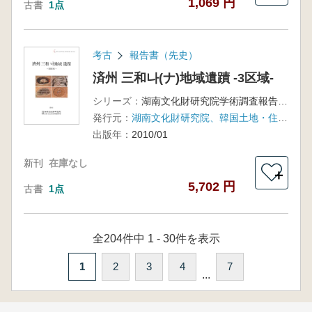
1,069 円
古書
1点
考古
報告書（先史）
済州 三和나(ナ)地域遺蹟 -3区域-
シリーズ：
湖南文化財研究院学術調査報告 第129冊
発行元：
湖南文化財研究院、韓国土地・住宅公社済州地域本部
出版年：
2010/01
新刊
在庫なし
＋
5,702 円
古書
1点
全204件中 1 - 30件を表示
1
2
3
4
7
...