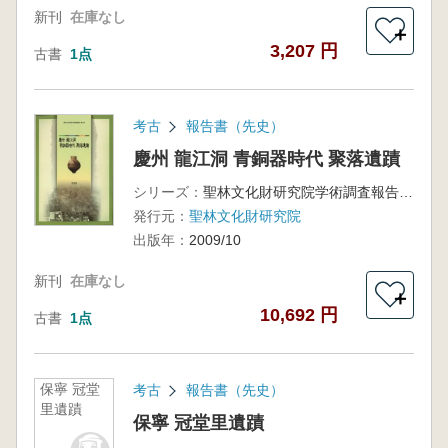
新刊
在庫なし
＋
3,207 円
古書
1点
考古
報告書（先史）
慶州 龍江洞 青銅器時代 聚落遺蹟
シリーズ：
聖林文化財研究院学術調査報告 第32冊
発行元：
聖林文化財研究院
出版年：
2009/10
新刊
在庫なし
＋
10,692 円
古書
1点
保寧 冠堂
考古
報告書（先史）
里遺蹟
保寧 冠堂里遺蹟