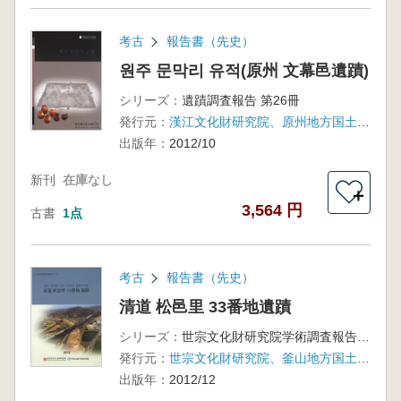
考古
報告書（先史）
원주 문막리 유적(原州 文幕邑遺蹟)
シリーズ：
遺蹟調査報告 第26冊
発行元：
漢江文化財研究院、原州地方国土管理庁
出版年：
2012/10
新刊
在庫なし
＋
3,564 円
古書
1点
考古
報告書（先史）
清道 松邑里 33番地遺蹟
シリーズ：
世宗文化財研究院学術調査報告 第11冊
発行元：
世宗文化財研究院、釜山地方国土管理庁
出版年：
2012/12