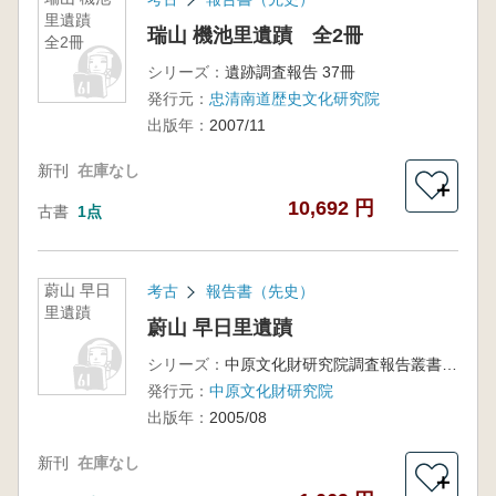
里遺蹟
瑞山 機池里遺蹟 全2冊
全2冊
シリーズ：
遺跡調査報告 37冊
発行元：
忠清南道歴史文化研究院
出版年：
2007/11
新刊
在庫なし
＋
10,692 円
古書
1点
蔚山 早日
考古
報告書（先史）
里遺蹟
蔚山 早日里遺蹟
シリーズ：
中原文化財研究院調査報告叢書 第6冊
発行元：
中原文化財研究院
出版年：
2005/08
新刊
在庫なし
＋