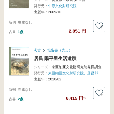
発行元：
中原文化財研究院
出版年：
2009/10
新刊
在庫なし
＋
2,851 円
古書
1点
考古
報告書（先史）
居昌 陽平里生活遺蹟
シリーズ：
東亜細亜文化財研究院発掘調査報告書第38輯
発行元：
東亜細亜文化財研究院、居昌郡
出版年：
2010/02
新刊
在庫なし
＋
6,415 円~
古書
2点