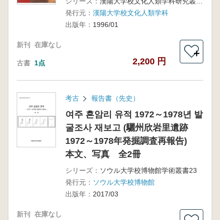
シリーズ：
漢陽大学校文化人類学科研究叢書 第6集
発行元：
漢陽大学校文化人類学科
出版年：
1996/01
新刊
在庫なし
＋
2,200 円
古書
1点
考古
報告書（先史）
여주 흔암리 유적 1972～1978년 발
굴조사 재보고 (驪州欣岩里遺跡
1972～1978年発掘調査再報告)
本文、写真 全2冊
シリーズ：
ソウル大学校博物館学術叢書23
発行元：
ソウル大学校博物館
出版年：
2017/03
新刊
在庫なし