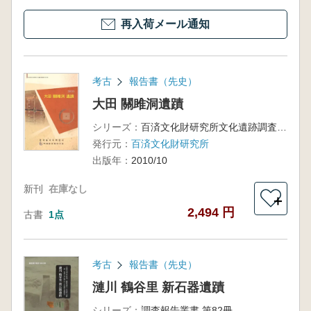
再入荷メール通知
考古
報告書（先史）
大田 關雎洞遺蹟
シリーズ：
百済文化財研究所文化遺跡調査報告 第13輯
発行元：
百済文化財研究所
出版年：
2010/10
新刊
在庫なし
＋
2,494 円
古書
1点
考古
報告書（先史）
漣川 鶴谷里 新石器遺蹟
シリーズ：
調査報告叢書 第82冊