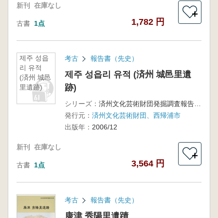
新刊
在庫なし
＋
1,782 円
古書
1点
제주 성읍
考古
報告書（先史）
리 유적
제주 성읍리 유적 (済州 城邑里遺
(済州 城邑
跡)
里遺跡)
シリーズ：
済州文化芸術財団発掘調査報告 17冊
発行元：
済州文化芸術財団、西帰浦市
出版年：
2006/12
新刊
在庫なし
＋
3,564 円
古書
1点
考古
報告書（先史）
康津 秀陽里遺蹟