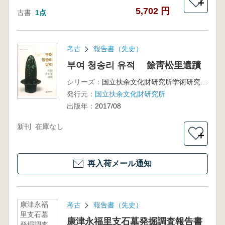
＋
5,702 円
古書
1点
考古
報告書（先史）
부여 청송리 유적 餘靑松里遺蹟
シリーズ：
国立扶余文化財研究所学術研究叢書第83輯
発行元：
国立扶余文化財研究所
出版年：
2017/08
新刊
在庫なし
＋
再入荷メール通知
康津永福
考古
報告書（先史）
里支石墓
康津永福里支石墓発掘調査報告書
発掘調査