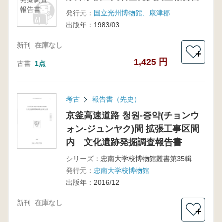
報告書
発行元：
国立光州博物館、康津郡
出版年：
1983/03
新刊
在庫なし
＋
1,425 円
古書
1点
考古
報告書（先史）
京釜高速道路 청원-증약(チョンウ
ォン-ジュンヤク)間 拡張工事区間
内 文化遺跡発掘調査報告書
シリーズ：
忠南大学校博物館叢書第35輯
発行元：
忠南大学校博物館
出版年：
2016/12
新刊
在庫なし
＋