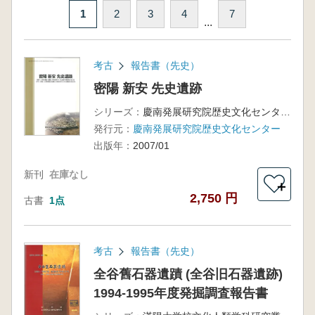
1
2
3
4
7
...
考古
報告書（先史）
密陽 新安 先史遺跡
シリーズ：
慶南発展研究院歴史文化センター調査研究報告書第53冊
発行元：
慶南発展研究院歴史文化センター
出版年：
2007/01
新刊
在庫なし
＋
2,750 円
古書
1点
考古
報告書（先史）
全谷舊石器遺蹟 (全谷旧石器遺跡)
1994-1995年度発掘調査報告書