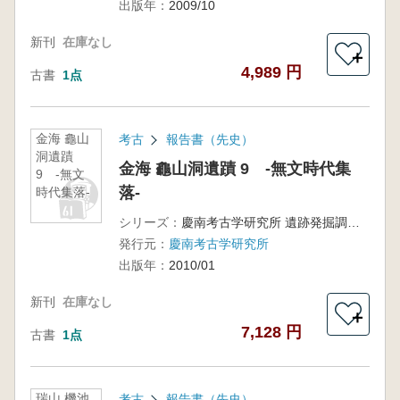
出版年：
2009/10
新刊
在庫なし
＋
4,989 円
古書
1点
金海 龜山
考古
報告書（先史）
洞遺蹟
金海 龜山洞遺蹟 9 -無文時代集
9 -無文
落-
時代集落-
シリーズ：
慶南考古学研究所 遺跡発掘調査報告書
発行元：
慶南考古学研究所
出版年：
2010/01
新刊
在庫なし
＋
7,128 円
古書
1点
瑞山 機池
考古
報告書（先史）