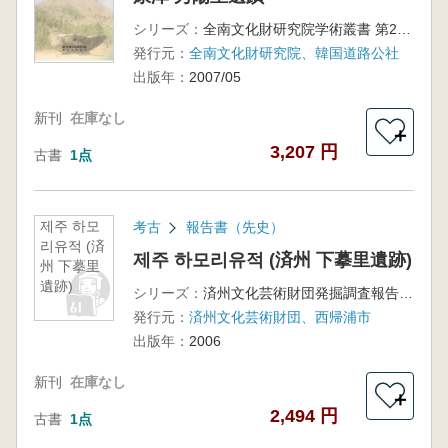
シリーズ：
全南文化財研究院学術叢書 第25冊
発行元：
全南文化財研究院、韓国道路公社
出版年：
2007/05
新刊
在庫なし
＋
3,207 円
古書
1点
제주 하모
考古
報告書（先史）
리유적 (済
제주 하모리유적 (済州 下摹里遺跡)
州 下摹里
遺跡)
シリーズ：
済州文化芸術財団発掘調査報告 16冊
発行元：
済州文化芸術財団、西帰浦市
出版年：
2006
新刊
在庫なし
＋
2,494 円
古書
1点