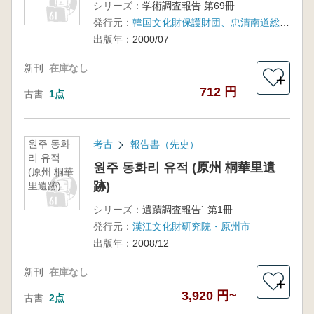
シリーズ：
学術調査報告 第69冊
発行元：
韓国文化財保護財団、忠清南道総合建設事業所
出版年：
2000/07
新刊
在庫なし
＋
712 円
古書
1点
원주 동화
考古
報告書（先史）
리 유적
원주 동화리 유적 (原州 桐華里遺
(原州 桐華
跡)
里遺跡)
シリーズ：
遺蹟調査報告` 第1冊
発行元：
漢江文化財研究院・原州市
出版年：
2008/12
新刊
在庫なし
＋
3,920 円~
古書
2点