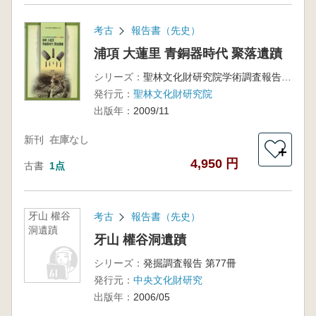
考古
報告書（先史）
浦項 大蓮里 青銅器時代 聚落遺蹟
シリーズ：
聖林文化財研究院学術調査報告 第34冊
発行元：
聖林文化財研究院
出版年：
2009/11
新刊
在庫なし
＋
4,950 円
古書
1点
牙山 權谷
考古
報告書（先史）
洞遺蹟
牙山 權谷洞遺蹟
シリーズ：
発掘調査報告 第77冊
発行元：
中央文化財研究
出版年：
2006/05