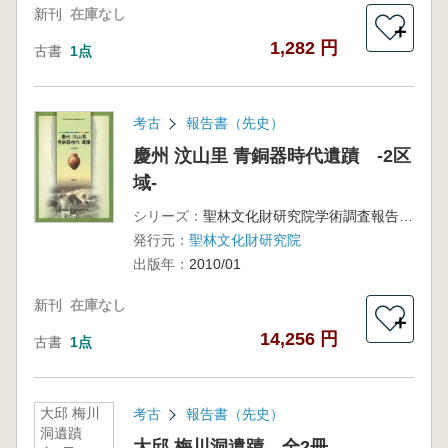
新刊
在庫なし
＋
1,282 円
古書
1点
考古
報告書（先史）
慶州 汶山里 青銅器時代遺蹟 -2区
域-
シリーズ：
聖林文化財研究院学術調査報告 第35冊
発行元：
聖林文化財研究院
出版年：
2010/01
新刊
在庫なし
＋
14,256 円
古書
1点
大邱 梅川
考古
報告書（先史）
洞遺蹟
大邱 梅川洞遺蹟 全2冊