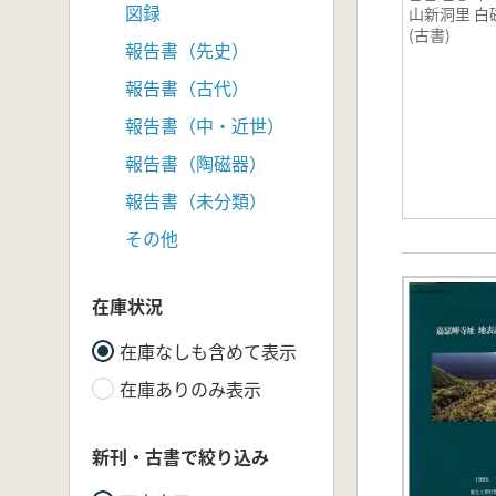
図録
山新洞里 
(古書)
報告書（先史）
報告書（古代）
報告書（中・近世）
報告書（陶磁器）
報告書（未分類）
その他
在庫状況
在庫なしも含めて表示
在庫ありのみ表示
新刊・古書で絞り込み