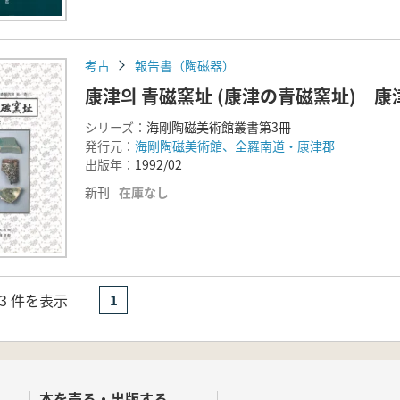
考古
報告書（陶磁器）
康津의 青磁窯址 (康津の青磁窯址) 
シリーズ：
海剛陶磁美術館叢書第3冊
発行元：
海剛陶磁美術館、全羅南道・康津郡
出版年：
1992/02
新刊
在庫なし
- 3 件を表示
1
本を売る・出版する