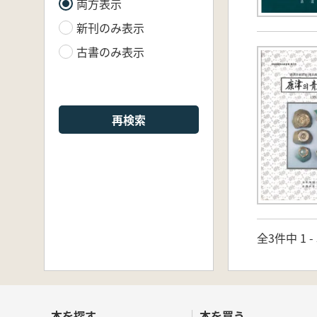
両方表示
新刊のみ表示
古書のみ表示
再検索
全3件中 1 
本を探す
本を買う