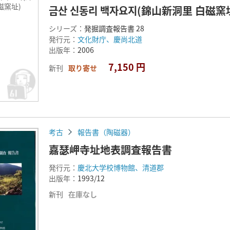
白磁窯址)
금산 신동리 백자요지(錦山新洞里 白磁窯址
シリーズ：
発掘調査報告書 28
発行元：
文化財庁、慶尚北道
出版年：
2006
7,150 円
新刊
取り寄せ
考古
報告書（陶磁器）
嘉瑟岬寺址地表調査報告書
発行元：
慶北大学校博物館、清道郡
出版年：
1993/12
新刊
在庫なし