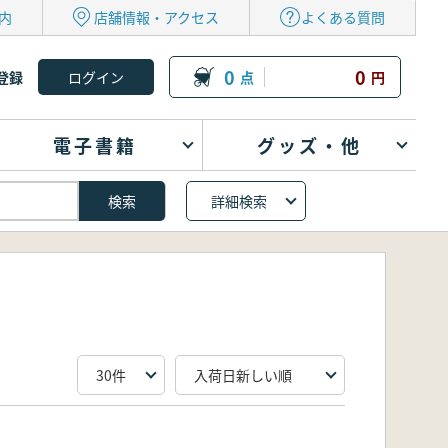
内
店舗情報・アクセス
よくある質問
0
0
登録
点
円
電子書籍
グッズ・他
詳細検索