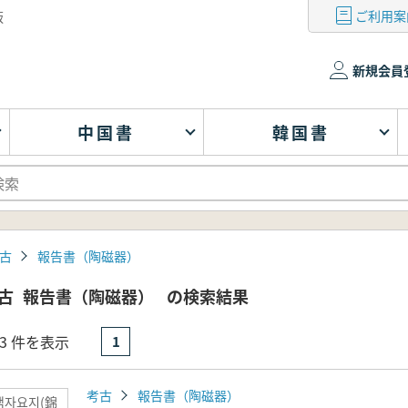
ご利用案
版
新規会員
中国書
韓国書
古
報告書（陶磁器）
古
報告書（陶磁器）
の検索結果
- 3 件を表示
1
考古
報告書（陶磁器）
백자요지(錦