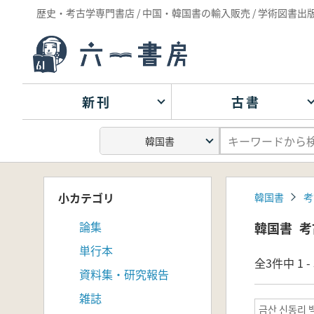
歴史・考古学専門書店 / 中国・韓国書の輸入販売 / 学術図書出
新刊
古書
小カテゴリ
韓国書
考
論集
韓国書
考
単行本
全3件中 1 
資料集・研究報告
雑誌
금산 신동리 