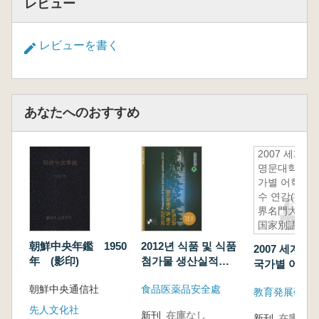
レビュー
レビューを書く
あなたへのおすすめ
2007 세계
명문대학 국
가별 어학연
수 연감(世
界名門大学
国家別語学
研修年鑑)
朝鮮中央年鑑 1950
2012년 식품 및 식품
2007 세계 
年 (影印)
첨가물 생산실적
국가별 어학연
(2012年 食品及び食
(世界名門大
朝鮮中央通信社
食品医薬品安全處
品添加物生産実績)
教育発展研究
語学研修年鑑
Vol.1 統計集
先人文化社
新刊
在庫なし
新刊
在庫なし