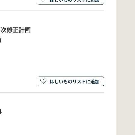
第3次修正計画
획
ほしいものリストに追加
4