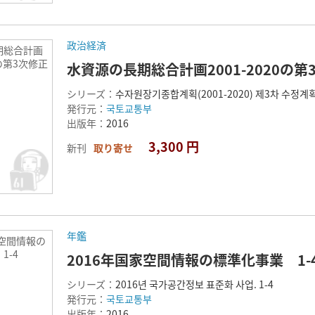
政治経済
期総合計画
0の第3次修正
水資源の長期総合計画2001-2020の
シリーズ：
수자원장기종합계획(2001-2020) 제3차 수정계
発行元：
국토교통부
出版年：
2016
3,300 円
新刊
取り寄せ
年鑑
家空間情報の
1-4
2016年国家空間情報の標準化事業 1-
シリーズ：
2016년 국가공간정보 표준화 사업. 1-4
発行元：
국토교통부
出版年：
2016