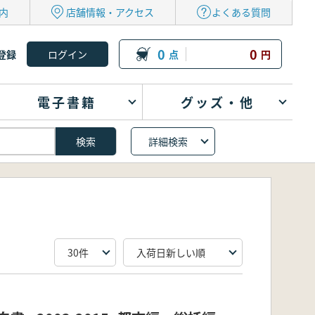
内
店舗情報・アクセス
よくある質問
0
0
登録
点
円
電子書籍
グッズ・他
詳細検索