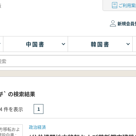
ご利用案
版
新規会員
中国書
韓国書
부` の検索結果
- 4 件を表示
1
政治経済
地方移転およ
設白書 :