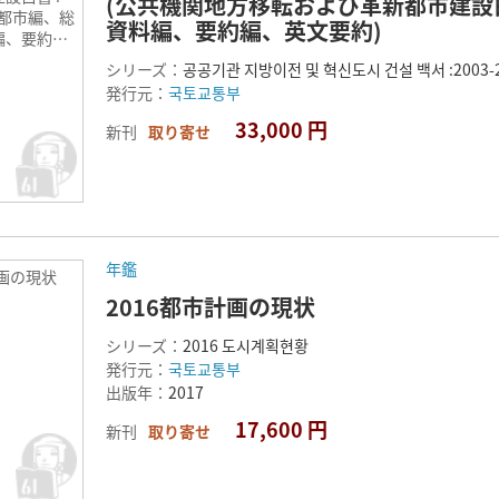
(公共機関地方移転および革新都市建設白書 
5. 都市編、総
資料編、要約編、英文要約)
編、要約
)
シリーズ：
공공기관 지방이전 및 혁신도시 건설 백서 :2003-2
発行元：
국토교통부
33,000 円
新刊
取り寄せ
年鑑
計画の現状
2016都市計画の現状
シリーズ：
2016 도시계획현황
発行元：
국토교통부
出版年：
2017
17,600 円
新刊
取り寄せ