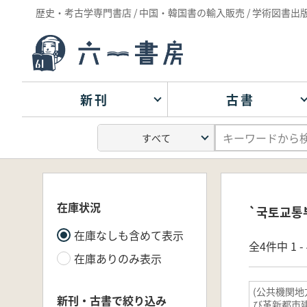
歴史・考古学専門書店 / 中国・韓国書の輸入販売 / 学術図書出
新刊
古書
在庫状況
`국토교통
在庫なしも含めて表示
全4件中 1 
在庫ありのみ表示
(公共機関
新刊・古書で絞り込み
び革新都市建