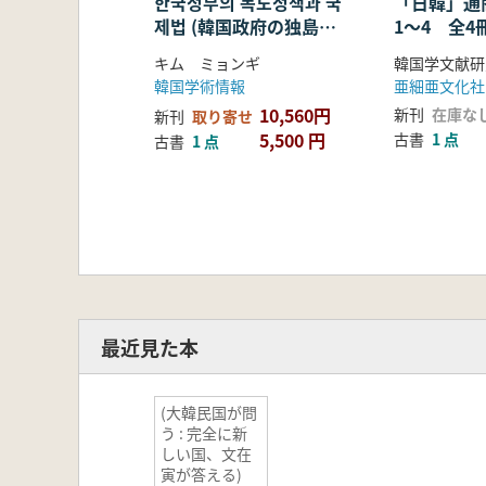
한국정부의 독도정책과 국
「日韓」
제법 (韓国政府の独島政
1〜4 全4
策と国際法)
キム ミョンギ
韓国学文献研
韓国学術情報
亜細亜文化社
10,560円
新刊
在庫な
新刊
取り寄せ
5,500 円
古書
1 点
古書
1 点
最近見た本
(大韓民国が問
う : 完全に新
しい国、文在
寅が答える)