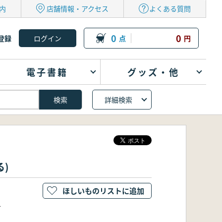
内
店舗情報・アクセス
よくある質問
0
0
登録
点
円
電子書籍
グッズ・他
詳細検索
る)
ほしいものリストに追加
다