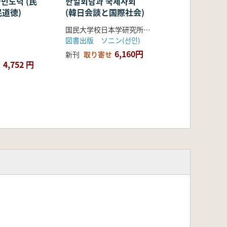
민도덕 (民
한일회담과 국제사회
道徳)
(韓日会談と国際社会)
国民大学校日本学研究所 編
図書出版 ソニン(선인)
6,160円
新刊
取り寄せ
4,752 円