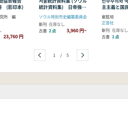
通商協会報告
서울統計資料集 (ソウル
민주주의와 국
冊 (影印本)
統計資料集) 日帝強占
主主義と国民
期編
究所 編
ソウル特別市史編纂委員会
崔鉉培
正音社
新刊
在庫なし
3,960 円~
し
新刊
在庫なし
古書
2 点
23,760 円
古書
1 点
1
/
5