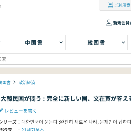
ご利用案
版
新規会員
中国書
韓国書
韓国書
政治経済
(大韓民国が問う : 完全に新しい国、文在寅が答え
レビューを書く
シリーズ
대한민국이 묻는다 :완전히 새로운 나라, 문재인이 답하
発行元
21세기북스