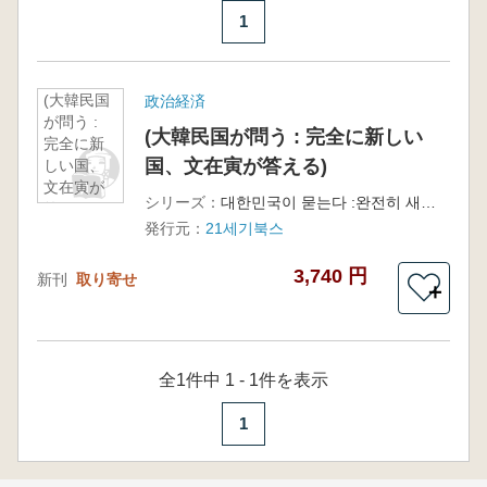
1
(大韓民国
政治経済
が問う :
(大韓民国が問う : 完全に新しい
完全に新
国、文在寅が答える)
しい国、
文在寅が
シリーズ：
대한민국이 묻는다 :완전히 새로운 나라, 문재인이 답하다
答える)
発行元：
21세기북스
3,740 円
新刊
取り寄せ
＋
全1件中 1 - 1件を表示
1