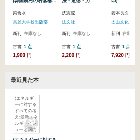
(韓国農村の村落構
法・道徳・力
印)
造)
梁會水
沈憲燮
菱本長次
高麗大学校出版部
法文社
太山文化社
新刊
在庫なし
新刊
在庫なし
新刊
在庫なし
古書
1 点
古書
1 点
古書
1 点
1,900 円
2,200 円
7,920 円
最近見た本
(エネルギ
ーに対する
すべての考
え:最新エネ
ルギーイシ
ューと国内
外政策現
(エネルギーに対する