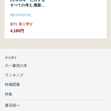
況)
すべての考え:最新エ
ネルギーイシューと
메디치미디어
国内外政策現況)
新刊
取り寄せ
4,180円
本を探す
六一書房の本
ランキング
特価図書
特集
書店様へ