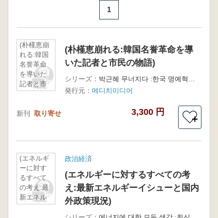
1
(朴槿恵崩
(朴槿恵崩れる:韓国名誉革命を導
れる:韓国
いた記者と市民の物語)
名誉革命
を導いた
シリーズ：
박근혜 무너지다 :한국 명예혁명을 이끈 기자와 시민들의 이야기
記者と市
発行元：
메디치미디어
民の物語)
3,300 円
新刊
取り寄せ
＋
(エネルギ
政治経済
ーに対す
(エネルギーに対するすべての考
るすべて
え:最新エネルギーイシューと国内
の考え:最
新エネル
外政策現況)
ギーイシ
ューと国
シリーズ：
에너지에 대한 모든 생각 :최신 에너지 이슈와 국내외 정책 현황