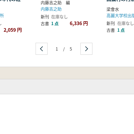
内藤吉之助 編
化の史的背景
内藤吉之助
梁會水
所
高麗大学校出
新刊
在庫なし
6,336 円
し
新刊
在庫なし
古書
1 点
2,059 円
古書
1 点
1
/
5