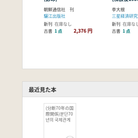
済) 工業
朝鮮通信社 刊
李大根
研究
驪江出版社
三星経済研究
新刊
在庫なし
新刊
在庫な
2,376 円
古書
1 点
古書
1 点
最近見た本
(分断70年の国
際関係)분단70
년의 국제관계