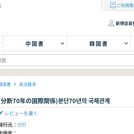
ご利用案
版
新規会員
中国書
韓国書
韓国書
政治経済
(分断70年の国際関係)분단70년의 국제관계
レビューを書く
発行元
선인
出版年