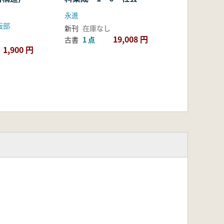
動史 全6冊 (影印本)
永進
版部
新刊
在庫なし
19,008 円
古書
1 点
1,900 円