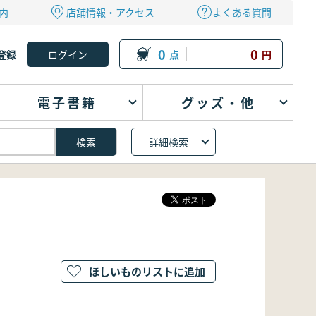
内
店舗情報・アクセス
よくある質問
0
0
登録
点
円
電子書籍
グッズ・他
詳細検索
ほしいものリストに追加