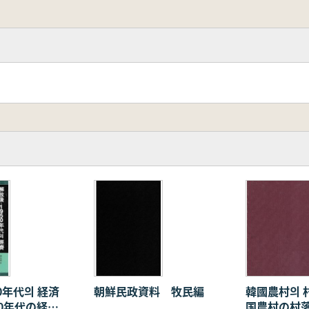
50年代의 経済
朝鮮民政資料 牧民編
韓國農村의 
50年代の経
国農村の村落