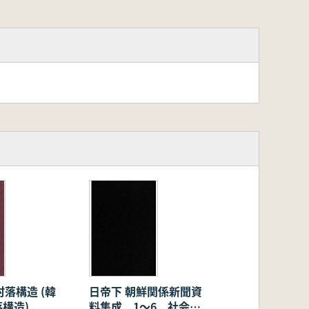
村落構造 (韓
日帝下 朝鮮関係新聞資
構造)
料集成 1〜6 社会運